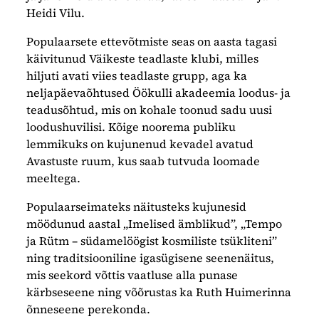
Heidi Vilu.
Populaarsete ettevõtmiste seas on aasta tagasi
käivitunud Väikeste teadlaste klubi, milles
hiljuti avati viies teadlaste grupp, aga ka
neljapäevaõhtused Öökulli akadeemia loodus- ja
teadusõhtud, mis on kohale toonud sadu uusi
loodushuvilisi. Kõige noorema publiku
lemmikuks on kujunenud kevadel avatud
Avastuste ruum, kus saab tutvuda loomade
meeltega.
Populaarseimateks näitusteks kujunesid
möödunud aastal „Imelised ämblikud”, „Tempo
ja Rütm – südamelöögist kosmiliste tsükliteni”
ning traditsiooniline igasügisene seenenäitus,
mis seekord võttis vaatluse alla punase
kärbseseene ning võõrustas ka Ruth Huimerinna
õnneseene perekonda.