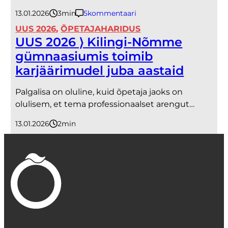
13.01.2026
3
minutit
5
kommentaari
UUS 2026
, 
ÕPETAJAHARIDUS
UUS 2026 ⟩ Kilingi-Nõmme
gümnaasiumis toimib
karjäärimudel juba aastaid
Palgalisa on oluline, kuid õpetaja jaoks on
olulisem, et tema professionaalset arengut…
13.01.2026
2
minutit