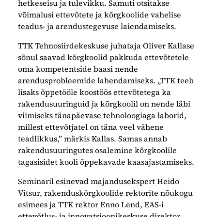
hetkeseisu ja tulevikku. Samuti otsitakse
võimalusi ettevõtete ja kõrgkoolide vahelise
teadus- ja arendustegevuse laiendamiseks.
TTK Tehnosiirdekeskuse juhataja Oliver Kallase
sõnul saavad kõrgkoolid pakkuda ettevõtetele
oma kompetentside baasi nende
arendusprobleemide lahendamiseks. „TTK teeb
lisaks õppetööle koostöös ettevõtetega ka
rakendusuuringuid ja kõrgkoolil on nende läbi
viimiseks tänapäevase tehnoloogiaga laborid,
millest ettevõtjatel on täna veel vähene
teadlikkus,” märkis Kallas. Samas annab
rakendusuuringutes osalemine kõrgkoolile
tagasisidet kooli õppekavade kaasajastamiseks.
Seminaril esinevad majandusekspert Heido
Vitsur, rakenduskõrgkoolide rektorite nõukogu
esimees ja TTK rektor Enno Lend, EAS-i
ettevõtlus- ja innovatsioonikeskuse direktor