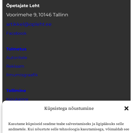
Õpetajate Leht
Voorimehe 9, 10146 Tallinn
artikkel@opleht.ee
Facebook
Toimetus
Autoritele
Reklaam
Ilmumisgraafik
Tellimine
Kojukanne
Müügikohad
Küpsistega nõustumine
Veebiarhiiv
Kasutame küpsiseid seadme teabe salvestamiseks ja ligipääsuks selle
andmetele. Kui nõustute selle tehnoloogia kasutamisega, võimaldab see
Õpetajate Leht Digaris