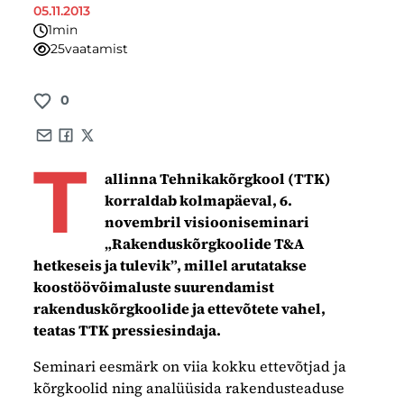
05.11.2013
1
minut
25
vaatamist
0
Share by e-mail
Share on Facebook
Share on X
T
allinna Tehnikakõrgkool (TTK)
korraldab kolmapäeval, 6.
novembril visiooniseminari
„Rakenduskõrgkoolide T&A
hetkeseis ja tulevik”, millel arutatakse
koostöövõimaluste suurendamist
rakenduskõrgkoolide ja ettevõtete vahel,
teatas TTK pressiesindaja.
Seminari eesmärk on viia kokku ettevõtjad ja
kõrgkoolid ning analüüsida rakendusteaduse