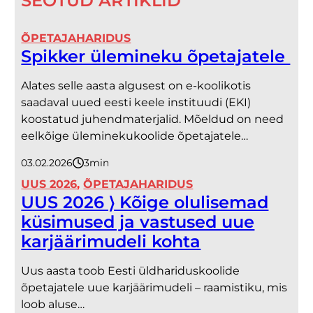
SEOTUD ARTIKLID
ÕPETAJAHARIDUS
Spikker ülemineku õpetajatele
Alates selle aasta algusest on e-koolikotis
saadaval uued eesti keele instituudi (EKI)
koostatud juhendmaterjalid. Mõeldud on need
eelkõige üleminekukoolide õpetajatele…
03.02.2026
3
minutit
UUS 2026
, 
ÕPETAJAHARIDUS
UUS 2026 ⟩ Kõige olulisemad
küsimused ja vastused uue
karjäärimudeli kohta
Uus aasta toob Eesti üldhariduskoolide
õpetajatele uue karjäärimudeli – raamistiku, mis
loob aluse…