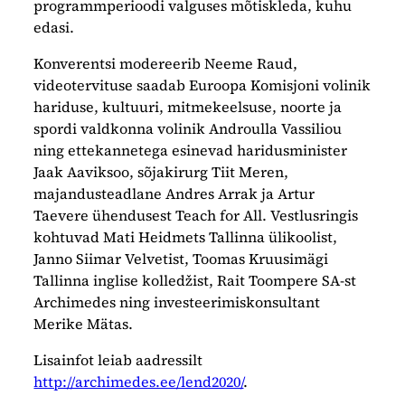
programmperioodi valguses mõtiskleda, kuhu
edasi.
Konverentsi modereerib Neeme Raud,
videotervituse saadab Euroopa Komisjoni volinik
hariduse, kultuuri, mitmekeelsuse, noorte ja
spordi valdkonna volinik Androulla Vassiliou
ning ettekannetega esinevad haridusminister
Jaak Aaviksoo, sõjakirurg Tiit Meren,
majandusteadlane Andres Arrak ja Artur
Taevere ühendusest Teach for All. Vestlusringis
kohtuvad Mati Heidmets Tallinna ülikoolist,
Janno Siimar Velvetist, Toomas Kruusimägi
Tallinna inglise kolledžist, Rait Toompere SA-st
Archimedes ning investeerimiskonsultant
Merike Mätas.
Lisainfot leiab aadressilt
http://archimedes.ee/lend2020/
.