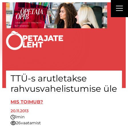
Liigu
sisu
juurde
TTÜ-s arutletakse
rahvusvahelistumise üle
MIS TOIMUB?
20.11.2013
1
minut
26
vaatamist