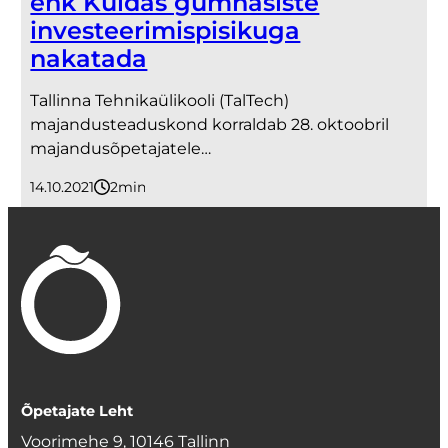
ehk Kuidas gümnasiste
investeerimispisikuga
nakatada
Tallinna Tehnikaülikooli (TalTech)
majandusteaduskond korraldab 28. oktoobril
majandusõpetajatele…
14.10.2021
2
minutit
Õpetajate Leht
Voorimehe 9, 10146 Tallinn