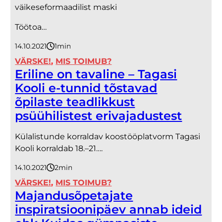
väikeseformaadilist maski
Töötoa…
14.10.2021
1
minut
VÄRSKE!
, 
MIS TOIMUB?
Eriline on tavaline – Tagasi
Kooli e-tunnid tõstavad
õpilaste teadlikkust
psüühilistest erivajadustest
Külalistunde korraldav koostööplatvorm Tagasi
Kooli korraldab 18.–21….
14.10.2021
2
minutit
VÄRSKE!
, 
MIS TOIMUB?
Majandusõpetajate
inspiratsioonipäev annab ideid