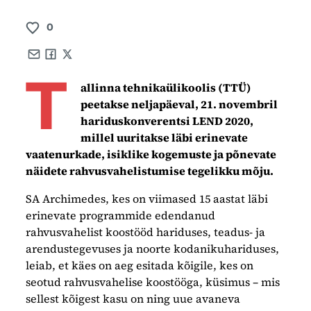
0
Share by e-mail
Share on Facebook
Share on X
T
allinna tehnikaülikoolis (TTÜ)
peetakse neljapäeval, 21. novembril
hariduskonverentsi LEND 2020,
millel uuritakse läbi erinevate
vaatenurkade, isiklike kogemuste ja põnevate
näidete rahvusvahelistumise tegelikku mõju.
SA Archimedes, kes on viimased 15 aastat läbi
erinevate programmide edendanud
rahvusvahelist koostööd hariduses, teadus- ja
arendustegevuses ja noorte kodanikuhariduses,
leiab, et käes on aeg esitada kõigile, kes on
seotud rahvusvahelise koostööga, küsimus – mis
sellest kõigest kasu on ning uue avaneva