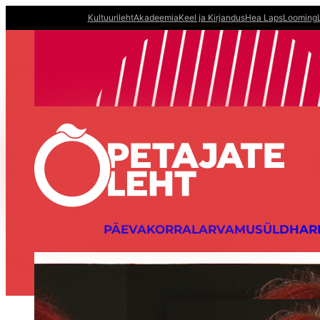
Liigu
Kultuurileht
Akadeemia
Keel ja Kirjandus
Hea Laps
Looming
sisu
juurde
PÄEVAKORRAL
ARVAMUS
ÜLDHAR