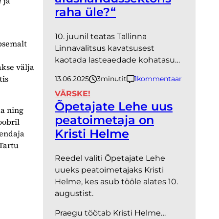
 ja
raha üle?“
10. juunil teatas Tallinna
psemalt
Linnavalitsus kavatsusest
kaotada lasteaedade kohatasu…
akse välja
tis
13.06.2025
3
minutit
1
kommentaar
VÄRSKE!
Õpetajate Lehe uus
ka ning
peatoimetaja on
oobril
Kristi Helme
hendaja
 Tartu
Reedel valiti Õpetajate Lehe
uueks peatoimetajaks Kristi
Helme, kes asub tööle alates 10.
augustist.
Praegu töötab Kristi Helme…