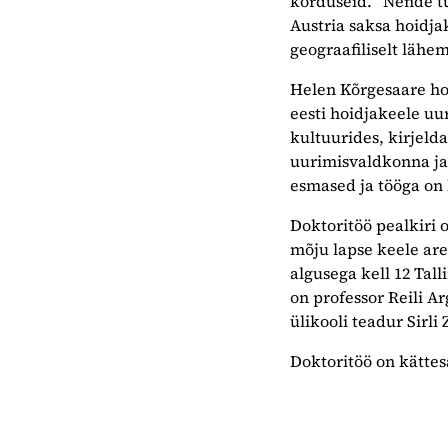
korduseid. “Nende tu
Austria saksa hoidjak
geograafiliselt lähem
Helen Kõrgesaare hoi
eesti hoidjakeele uu
kultuurides, kirjeld
uurimisvaldkonna ja
esmased ja tööga on
Doktoritöö pealkiri 
mõju lapse keele aren
algusega kell 12 Tal
on professor Reili A
ülikooli teadur Sirli
Doktoritöö on kätt