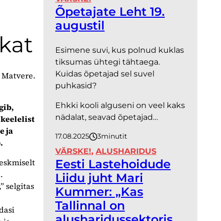
Õpetajate Leht 19.
augustil
ikat
Esimene suvi, kus polnud kuklas
tiksumas ühtegi tähtaega.
Kuidas õpetajad sel suvel
i Matvere.
puhkasid?
Ehkki kooli alguseni on veel kaks
gib,
nädalat, seavad õpetajad…
keelelist
e ja
17.08.2025
3
minutit
.
VÄRSKE!
, 
ALUSHARIDUS
keskmiselt
Eesti Lastehoidude
.
Liidu juht Mari
” selgitas
Kummer: „Kas
Tallinnal on
dasi
alusharidussektoris