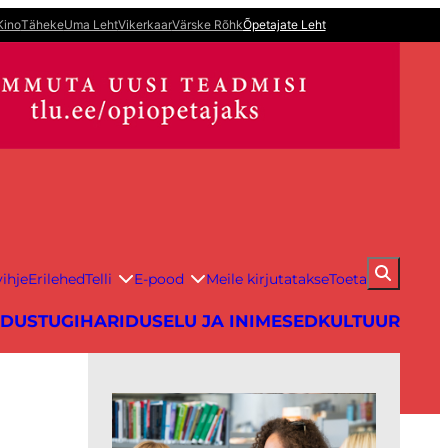
Kino
Täheke
Uma Leht
Vikerkaar
Värske Rõhk
Õpetajate Leht
ihje
Erilehed
Telli
E-pood
Meile kirjutatakse
Toeta
IDUS
TUGIHARIDUS
ELU JA INIMESED
KULTUUR