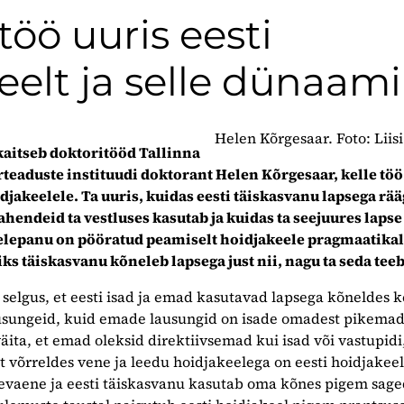
töö uuris eesti
eelt ja selle dünaam
Helen Kõrgesaar. Foto: Liis
 kaitseb doktoritööd Tallinna
teaduste instituudi doktorant Helen Kõrgesaar, kelle töö
jakeelele. Ta uuris, kuidas eesti täiskasvanu lapsega rää
endeid ta vestluses kasutab ja kuidas ta seejuures lapse 
elepanu on pööratud peamiselt hoidjakeele pragmaatikal
ks täiskasvanu kõneleb lapsega just nii, nagu ta seda teeb
selgus, et eesti isad ja emad kasutavad lapsega kõneldes 
usungeid, kuid emade lausungid on isade omadest pikemad
väita, et emad oleksid direktiivsemad kui isad või vastupidi,
et võrreldes vene ja leedu hoidjakeelega on eesti hoidjakeel
evaene ja eesti täiskasvanu kasutab oma kõnes pigem sage