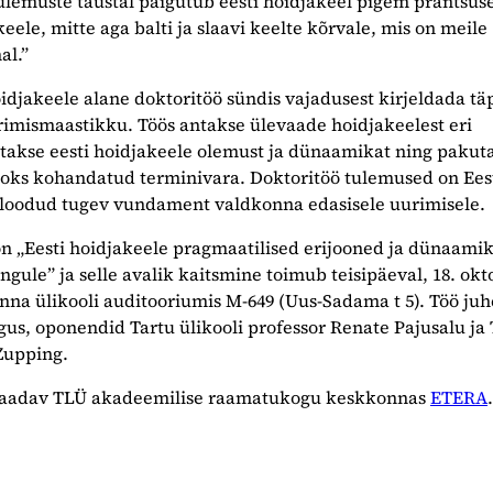
lemuste taustal paigutub eesti hoidjakeel pigem prantsuse
eele, mitte aga balti ja slaavi keelte kõrvale, mis on meile
al.”
djakeele alane doktoritöö sündis vajadusest kirjeldada tä
rimismaastikku. Töös antakse ülevaade hoidjakeelest eri
atakse eesti hoidjakeele olemust ja dünaamikat ning pakut
oks kohandatud terminivara. Doktoritöö tulemused on Ees
 loodud tugev vundament valdkonna edasisele uurimisele.
on „Eesti hoidjakeele pragmaatilised erijooned ja dünaami
gule” ja selle avalik kaitsmine toimub teisipäeval, 18. okt
linna ülikooli auditooriumis M-649 (Uus-Sadama t 5). Töö ju
rgus, oponendid Tartu ülikooli professor Renate Pajusalu ja
 Zupping.
esaadav TLÜ akadeemilise raamatukogu keskkonnas
ETERA
.