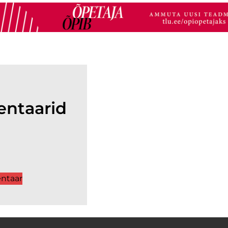
ntaarid
ntaar