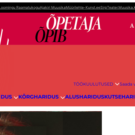
Loomingu Raamatukogu
Ajakiri Muusika
Müürileht
e-Kunst.ee
Sirp
Teater.Muusika.
TÖÖKUULUTUSED
Saada v
IDUS
KÕRGHARIDUS
ALUSHARIDUS
KUTSEHAR