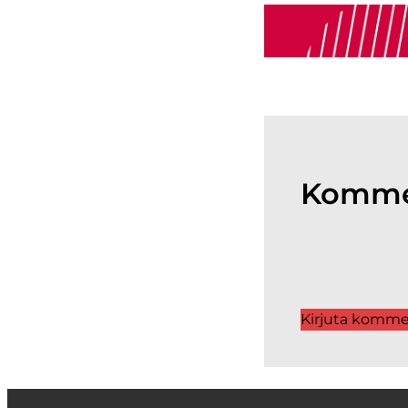
Komme
Kirjuta komme