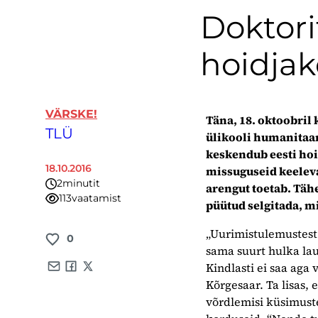
Doktori
hoidjak
VÄRSKE!
Täna, 18. oktoobril
TLÜ
ülikooli humanitaar
keskendub eesti hoid
18.10.2016
missuguseid keelevah
2
minutit
arengut toetab. Täh
113
vaatamist
püütud selgitada, mi
„Uurimistulemustest 
0
sama suurt hulka la
Kindlasti ei saa aga 
Share by e-mail
Share on Facebook
Share on X
Kõrgesaar. Ta lisas, 
võrdlemisi küsimust