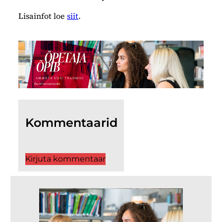
Lisainfot loe
siit
.
Kommentaarid
Kirjuta kommentaar