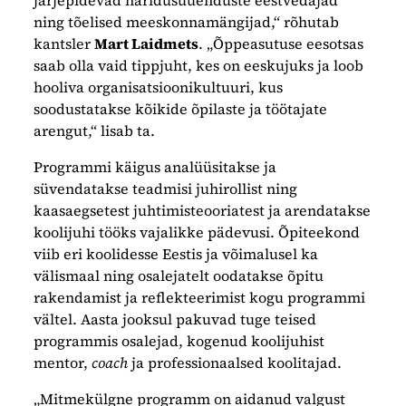
järjepidevad haridusuuenduste eestvedajad
ning tõelised meeskonnamängijad,“ rõhutab
kantsler
Mart Laidmets
. „Õppeasutuse eesotsas
saab olla vaid tippjuht, kes on eeskujuks ja loob
hooliva organisatsioonikultuuri, kus
soodustatakse kõikide õpilaste ja töötajate
arengut,“ lisab ta.
Programmi käigus analüüsitakse ja
süvendatakse teadmisi juhirollist ning
kaasaegsetest juhtimisteooriatest ja arendatakse
koolijuhi tööks vajalikke pädevusi. Õpiteekond
viib eri koolidesse Eestis ja võimalusel ka
välismaal ning osalejatelt oodatakse õpitu
rakendamist ja reflekteerimist kogu programmi
vältel. Aasta jooksul pakuvad tuge teised
programmis osalejad, kogenud koolijuhist
mentor,
coach
ja professionaalsed koolitajad.
„Mitmekülgne programm on aidanud valgust