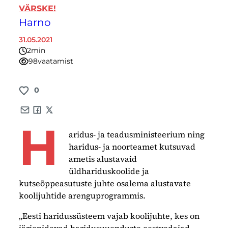
VÄRSKE!
Harno
31.05.2021
2
minutit
98
vaatamist
0
Share by e-mail
Share on Facebook
Share on X
H
aridus- ja teadusministeerium ning
haridus- ja noorteamet kutsuvad
ametis alustavaid
üldhariduskoolide ja
kutseõppeasutuste juhte osalema alustavate
koolijuhtide arenguprogrammis.
„Eesti haridussüsteem vajab koolijuhte, kes on