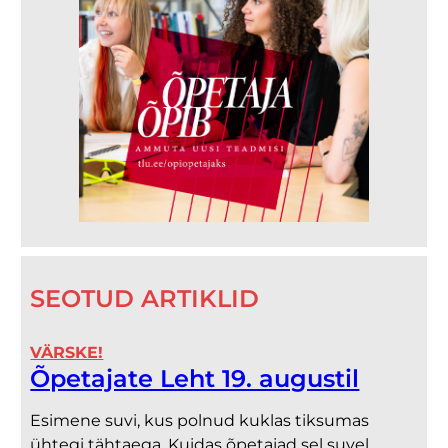
SEOTUD ARTIKLID
VÄRSKE!
Õpetajate Leht 19. augustil
Esimene suvi, kus polnud kuklas tiksumas
ühtegi tähtaega. Kuidas õpetajad sel suvel