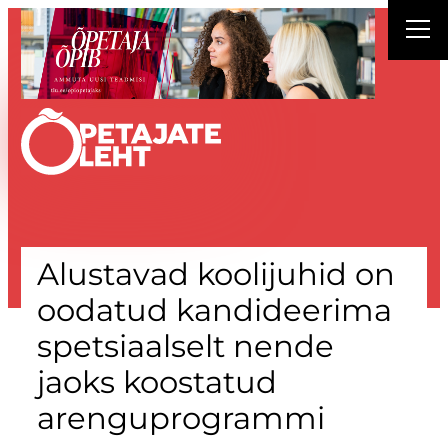
Liigu
sisu
juurde
Alustavad koolijuhid on
oodatud kandideerima
spetsiaalselt nende
jaoks koostatud
arenguprogrammi