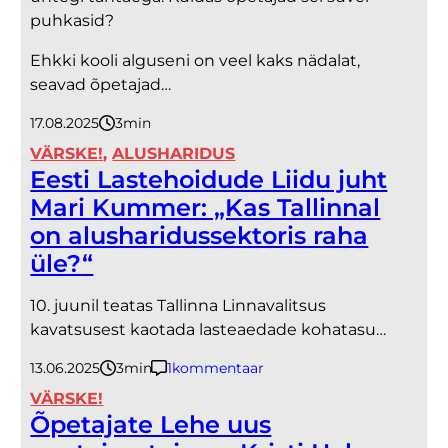
puhkasid?
Ehkki kooli alguseni on veel kaks nädalat,
seavad õpetajad…
17.08.2025
3
minutit
VÄRSKE!
, 
ALUSHARIDUS
Eesti Lastehoidude Liidu juht
Mari Kummer: „Kas Tallinnal
on alusharidussektoris raha
üle?“
10. juunil teatas Tallinna Linnavalitsus
kavatsusest kaotada lasteaedade kohatasu…
13.06.2025
3
minutit
1
kommentaar
VÄRSKE!
Õpetajate Lehe uus