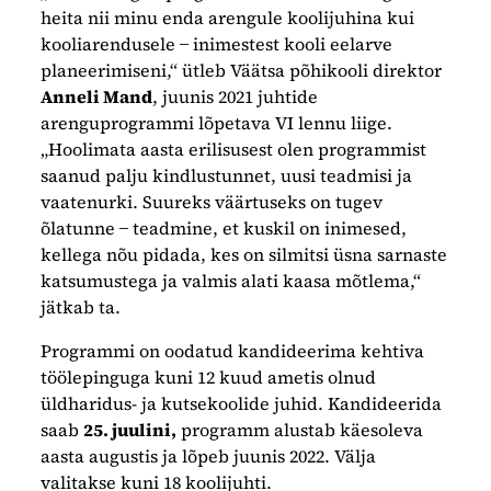
heita nii minu enda arengule koolijuhina kui
kooliarendusele ̶ inimestest kooli eelarve
planeerimiseni,“ ütleb Väätsa põhikooli direktor
Anneli Mand
, juunis 2021 juhtide
arenguprogrammi lõpetava VI lennu liige.
„Hoolimata aasta erilisusest olen programmist
saanud palju kindlustunnet, uusi teadmisi ja
vaatenurki. Suureks väärtuseks on tugev
õlatunne ̶ teadmine, et kuskil on inimesed,
kellega nõu pidada, kes on silmitsi üsna sarnaste
katsumustega ja valmis alati kaasa mõtlema,“
jätkab ta.
Programmi on oodatud kandideerima kehtiva
töölepinguga kuni 12 kuud ametis olnud
üldharidus- ja kutsekoolide juhid. Kandideerida
saab
25. juulini,
programm alustab käesoleva
aasta augustis ja lõpeb juunis 2022. Välja
valitakse kuni 18 koolijuhti.