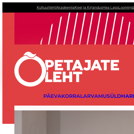
Liigu
Kultuurileht
Akadeemia
Keel ja Kirjandus
Hea Laps
Looming
sisu
juurde
PÄEVAKORRAL
ARVAMUS
ÜLDHAR