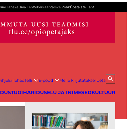
Kino
Täheke
Uma Leht
Vikerkaar
Värske Rõhk
Õpetajate Leht
ihje
Erilehed
Telli
E-pood
Meile kirjutatakse
Toeta
IDUS
TUGIHARIDUS
ELU JA INIMESED
KULTUUR