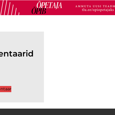
ntaarid
ntaar