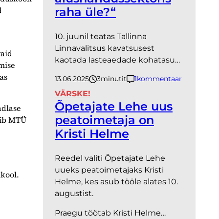
d
raha üle?“
10. juunil teatas Tallinna
Linnavalitsus kavatsusest
vaid
kaotada lasteaedade kohatasu…
mise
as
13.06.2025
3
minutit
1
kommentaar
VÄRSKE!
Õpetajate Lehe uus
adlase
peatoimetaja on
gib MTÜ
Kristi Helme
Reedel valiti Õpetajate Lehe
uueks peatoimetajaks Kristi
ikool.
Helme, kes asub tööle alates 10.
augustist.
Praegu töötab Kristi Helme…