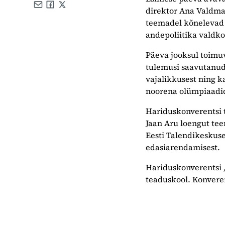
direktor Ana Valdma
Share by e-mail
Share on Facebook
Share on X
teemadel kõnelevad 
andepoliitika valdko
Päeva jooksul toimuv
tulemusi saavutanud 
vajalikkusest ning k
noorena olümpiaadid
Hariduskonverentsi t
Jaan Aru loengut tee
Eesti Talendikeskuse
edasiarendamisest.
Hariduskonverentsi „
teaduskool. Konveren