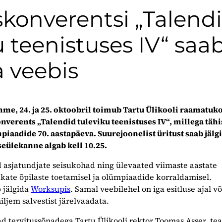
konverentsi „Talend
u teenistuses IV“ saa
 veebis
mme, 24. ja 25. oktoobril toimub Tartu Ülikooli raamatuk
nverents „Talendid tuleviku teenistuses IV“, millega tähi
piaadide 70. aastapäeva. Suurejoonelist üritust saab jälg
seülekanne algab kell 10.25.
 asjatundjate seisukohad ning ülevaated viimaste aastate
te õpilaste toetamisel ja olümpiaadide korraldamisel.
 jälgida
Worksupis
. Samal veebilehel on iga esitluse ajal v
iljem salvestist järelvaadata.
 tervitussõnadega Tartu Ülikooli rektor Toomas Asser, te