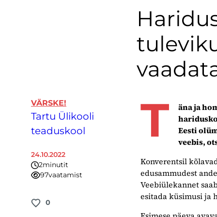
Haridus
tulevik
vaadata
T
VÄRSKE!
äna ja ho
Tartu Ülikooli
haridusko
teaduskool
Eesti olüm
veebis, ot
24.10.2022
Konverentsil kõlavad
2
minutit
edusammudest andeka
97
vaatamist
Veebiülekannet saab
esitada küsimusi ja h
0
Esimese päeva avavad