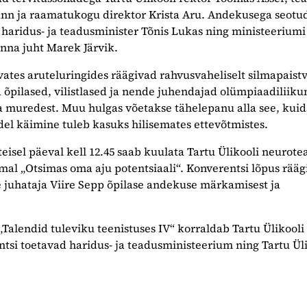
nn ja raamatukogu direktor Krista Aru. Andekusega seotu
haridus- ja teadusminister Tõnis Lukas ning ministeeriumi
nna juht Marek Järvik.
ates aruteluringides räägivad rahvusvaheliselt silmapaist
õpilased, vilistlased ja nende juhendajad olümpiaadiliiku
a muredest. Muu hulgas võetakse tähelepanu alla see, kuid
el käimine tuleb kasuks hilisemates ettevõtmistes.
eisel päeval kell 12.45 saab kuulata Tartu Ülikooli neurote
mal „Otsimas oma aju potentsiaali“. Konverentsi lõpus rää
 juhataja Viire Sepp õpilase andekuse märkamisest ja
Talendid tuleviku teenistuses IV“ korraldab Tartu Ülikooli
tsi toetavad haridus- ja teadusministeerium ning Tartu Ül