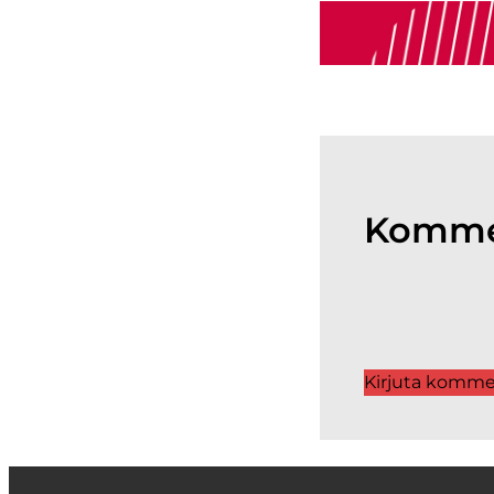
Komme
Kirjuta komme