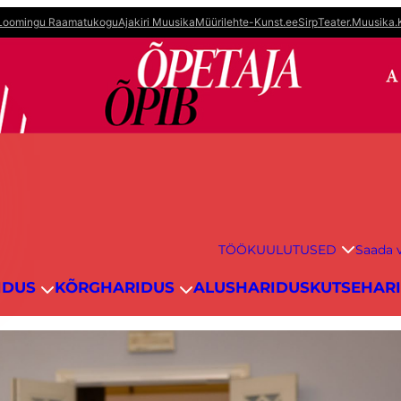
Loomingu Raamatukogu
Ajakiri Muusika
Müürileht
e-Kunst.ee
Sirp
Teater.Muusika.
TÖÖKUULUTUSED
Saada v
IDUS
KÕRGHARIDUS
ALUSHARIDUS
KUTSEHAR