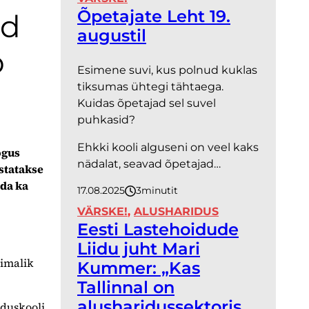
Õpetajate Leht 19.
id
augustil
b
Esimene suvi, kus polnud kuklas
tiksumas ühtegi tähtaega.
Kuidas õpetajad sel suvel
puhkasid?
Ehkki kooli alguseni on veel kaks
ogus
nädalat, seavad õpetajad…
statakse
ida ka
17.08.2025
3
minutit
VÄRSKE!
, 
ALUSHARIDUS
Eesti Lastehoidude
Liidu juht Mari
õimalik
Kummer: „Kas
Tallinnal on
alusharidussektoris
aduskooli