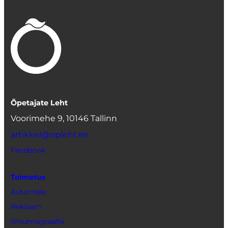
Õpetajate Leht
Voorimehe 9, 10146 Tallinn
artikkel@opleht.ee
Facebook
Toimetus
Autoritele
Reklaam
Ilmumisgraafik