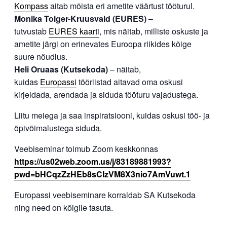
Kompass
aitab mõista eri ametite väärtust tööturul.
Monika Toiger-Kruusvald (EURES)
–
tutvustab
EURES kaarti
, mis näitab, milliste oskuste ja
ametite järgi on erinevates Euroopa riikides kõige
suure nõudlus.
Heli Oruaas (Kutsekoda)
– näitab,
kuidas
Europassi
tööriistad aitavad oma oskusi
kirjeldada, arendada ja siduda tööturu vajadustega.
Liitu meiega ja saa inspiratsiooni, kuidas oskusi töö- ja
õpivõimalustega siduda.
Veebiseminar toimub Zoom keskkonnas
https://us02web.zoom.us/j/83189881993?
pwd=bHCqzZzHEb8sCIzVM8X3nio7AmVuwt.1
Europassi veebiseminare korraldab SA Kutsekoda
ning need on kõigile tasuta.