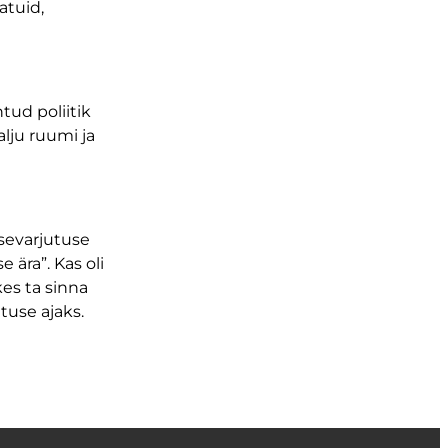
atuid,
tud poliitik
alju ruumi ja
esevarjutuse
 ära”. Kas oli
kes ta sinna
utuse ajaks.