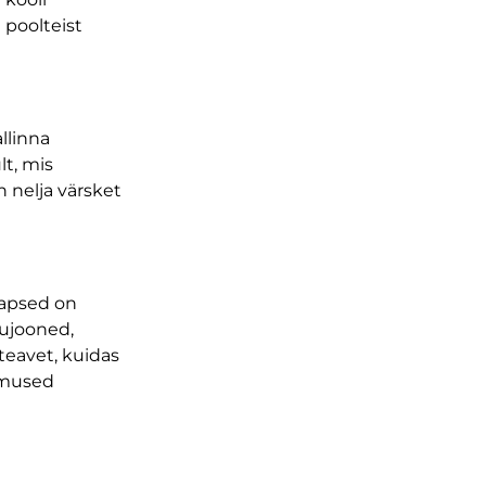
 poolteist
llinna
lt, mis
n nelja värsket
lapsed on
mujooned,
teavet, kuidas
gimused