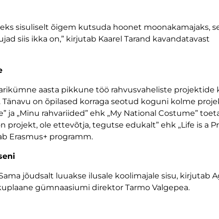
oleks sisuliselt õigem kutsuda hoonet moonakamajaks, s
ad siis ikka on,” kirjutab Kaarel Tarand kavandatavast
e
 paarikümne aasta pikkune töö rahvusvaheliste projektide 
is. Tänavu on õpilased korraga seotud koguni kolme proje
Live” ja „Minu rahvariided” ehk „My National Costume” to
rojekt, ole ettevõtja, tegutse edukalt” ehk „Life is a Pr
stab Erasmus+ programm.
seni
ama jõudsalt luuakse ilusale koolimajale sisu, kirjutab 
evikuplaane gümnaasiumi direktor Tarmo Valgepea.