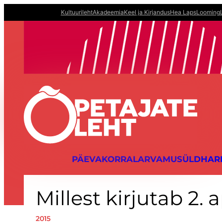
Liigu
Kultuurileht
Akadeemia
Keel ja Kirjandus
Hea Laps
Looming
sisu
juurde
PÄEVAKORRAL
ARVAMUS
ÜLDHAR
Millest kirjutab 2. 
2015