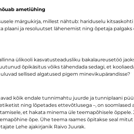
, nõuab ametiühing
susele märgukirja, millest nähtub: hariduselu kitsaskohti
 plaani ja resoluutset lähenemist ning õpetaja palgaks 
llinna ülikooli kasvatusteadusliku bakalaureusetöö jao
utunud õpikäsitus võiks tähendada sedagi, et kooliaed
uluvad sellised algatused pigem minevikupärandisse?
õuavad kõik endale tunnimahtu juurde ja tunniplaani püüt
a etiketist ning lõpetades ettevõtlusega –, on soomlased
otamisele, et hakata minema üle teemapõhisele õppele. J
teemapõhine õpe. Ühe teema raames õpitakse seal mitut 
tajate Lehe ajakirjanik Raivo Juurak.