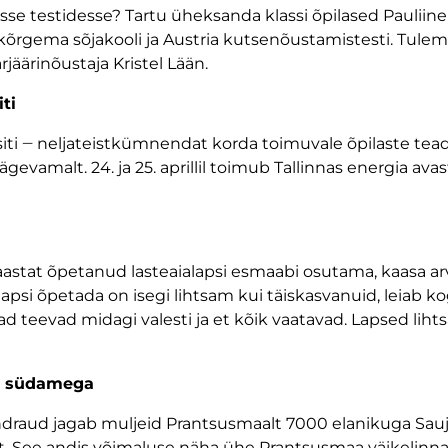
se testidesse? Tartu üheksanda klassi õpilased Pauliine,
, kõrgema sõjakooli ja Austria kutsenõustamistesti. Tulem
äärinõustaja Kristel Lään.
ti
siti ‒ neljateistkümnendat korda toimuvale õpilaste te
gevamalt. 24. ja 25. aprillil toimub Tallinnas energia av
astat õpetanud lasteaialapsi esmaabi osutama, kaasa a
lapsi õpetada on isegi lihtsam kui täiskasvanuid, leiab 
nad teevad midagi valesti ja et kõik vaatavad. Lapsed lihts
ma südamega
endraud jagab muljeid Prantsusmaalt 7000 elanikuga Sau
at. See andis võimaluse näha ühe Prantsusmaa väikelinna