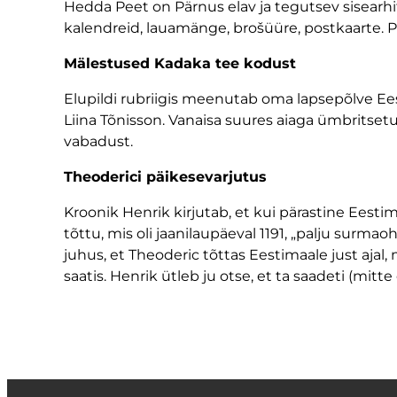
Hedda Peet on Pärnus elav ja tegutsev sisearhite
kalendreid, lauamänge, brošüüre, postkaarte. Pea
Mälestused Kadaka tee kodust
Elupildi rubriigis meenutab oma lapsepõlve Ees
Liina Tõnisson. Vanaisa suures aiaga ümbritsetud
vabadust.
Theoderici päikesevarjutus
Kroonik Henrik kirjutab, et kui pärastine Eestim
tõttu, mis oli jaanilaupäeval 1191, „palju surmao
juhus, et Theoderic tõttas Eestimaale just ajal,
saatis. Henrik ütleb ju otse, et ta saadeti (mitte