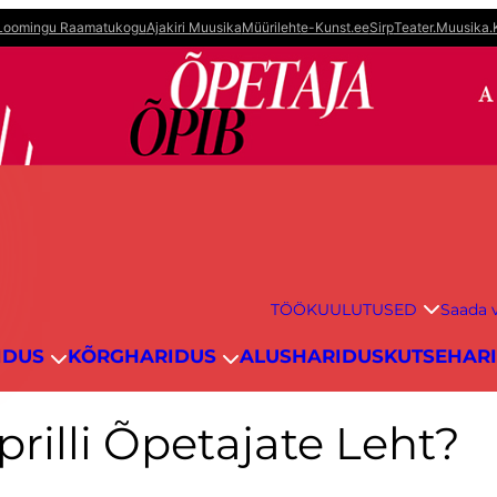
Loomingu Raamatukogu
Ajakiri Muusika
Müürileht
e-Kunst.ee
Sirp
Teater.Muusika.
TÖÖKUULUTUSED
Saada v
IDUS
KÕRGHARIDUS
ALUSHARIDUS
KUTSEHAR
aprilli Õpetajate Leht?