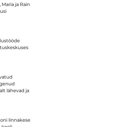
 Maria ja Rain
usi
adustööde
astuskeskuses
rvatud
kogenud
alt lähevad ja
joni linnakese
 kooli