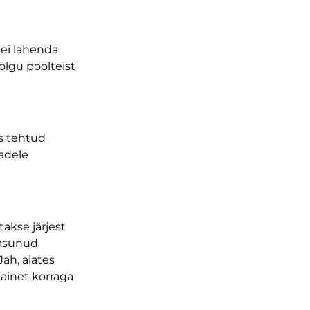
 ei lahenda
olgu poolteist
ks tehtud
adele
akse järjest
 asunud
ah, alates
ainet korraga