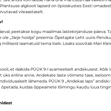
rantsuse algkooli lapsed on õpioskustes Eesti omadest
rvutavad viieaastaselt.
v!
apäeval, peetakse kogu maailmas lastekirjanduse päeva. Ta
le „Järje hoidja” preemia. Õpetajate Leht uuris Perviku
 milliseid raamatuid tema loeb. Lisaks soovitab Mari Klei
kooli, et rääkida PÜÜK 9-l avameelselt andekusest. Kõik 
t üks eriline anne. Andekate laste võimete tase, iseloo
ndividuaalselt läheneda. PÜÜK 9 „Andekas laps” andiski 
 ja õpetada, kuidas õppeainete lõimingu kaudu luua tin
nidest