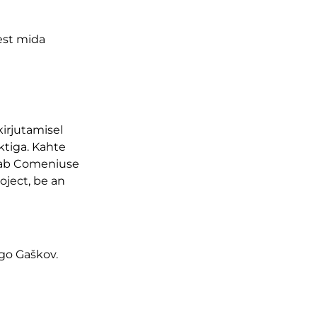
est mida
kirjutamisel
ktiga. Kahte
etab Comeniuse
oject, be an
Ago Gaškov.