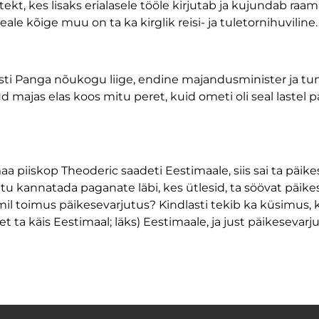
kt, kes lisaks erialasele tööle kirjutab ja kujundab raam
le kõige muu on ta ka kirglik reisi- ja tuletornihuviline.
ti Panga nõukogu liige, endine majandusminister ja tun
 majas elas koos mitu peret, kuid ometi oli seal lastel p
aa piiskop Theoderic saadeti Eestimaale, siis sai ta päik
htu kannatada paganate läbi, kes ütlesid, ta söövat päikese
 mil toimus päikesevarjutus? Kindlasti tekib ka küsimus, 
 et ta käis Eestimaal; läks) Eestimaale, ja just päikesevarj