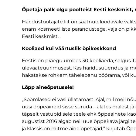
Õpetaja palk olgu poolteist Eesti keskmist
Haridustöötajate liit on saatnud loodavale valit
enam kosmeetiliste parandustega, vaja on pikka
Eesti keskmist.
Kooliaed kui väärtuslik õpikeskkond
Eestis on praegu umbes 30 kooliaeda, selgus Ta
ülevaateuurimusest. Kas haridusuuendus ja mu
hakatakse rohkem tähelepanu pöörama, või ku
Lõpp aineõpetusele!
„Soomlased ei väsi üllatamast. Ajal, mil meil n
uusi õppeaineid sisse suruda – alates malest j
täpselt vastupidisele teele ehk õppeainete ka
augustist 2016 algab neil uue õppekava järgi 
ja klassis on mitme aine õpetajad,” kirjutab Õpe