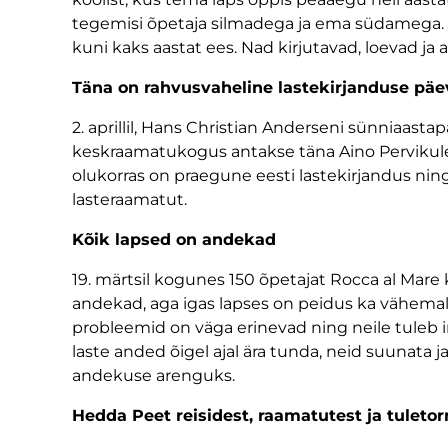
tegemisi õpetaja silmadega ja ema südamega. P
kuni kaks aastat ees. Nad kirjutavad, loevad ja a
Täna on rahvusvaheline lastekirjanduse päe
2. aprillil, Hans Christian Anderseni sünniaast
keskraamatukogus antakse täna Aino Pervikule ü
olukorras on praegune eesti lastekirjandus ning
lasteraamatut.
Kõik lapsed on andekad
19. märtsil kogunes 150 õpetajat Rocca al Mare 
andekad, aga igas lapses on peidus ka vähemal
probleemid on väga erinevad ning neile tuleb i
laste anded õigel ajal ära tunda, neid suunata
andekuse arenguks.
Hedda Peet reisidest, raamatutest ja tuletor