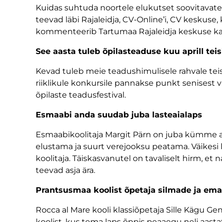
Kuidas suhtuda noortele elukutset soovitavates
teevad läbi Rajaleidja, CV-Online’i, CV keskuse
kommenteerib Tartumaa Rajaleidja keskuse karj
See aasta tuleb õpilasteaduse kuu aprill teisi
Kevad tuleb meie teadushimulisele rahvale tei
riiklikule konkursile pannakse punkt senisest vä
õpilaste teadusfestival.
Esmaabi anda suudab juba lasteaialaps
Esmaabikoolitaja Margit Pärn on juba kümme a
elustama ja suurt verejooksu peatama. Väikesi 
koolitaja. Täiskasvanutel on tavaliselt hirm, et 
teevad asja ära.
Prantsusmaa koolist õpetaja silmade ja e
Rocca al Mare kooli klassiõpetaja Sille Kägu G
koolist, kus tema laps õppis peaaegu neli aast