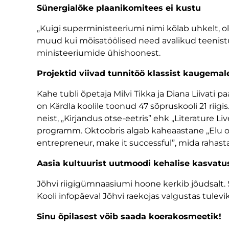
Sünergialõke plaanikomitees ei kustu
„Kuigi superministeeriumi nimi kõlab uhkelt, 
muud kui mõisatöölised need avalikud teenistuj
ministeeriumide ühishoonest.
Projektid viivad tunnitöö klassist kaugemal
Kahe tubli õpetaja Milvi Tikka ja Diana Liivati
on Kärdla koolile toonud 47 sõpruskooli 21 riig
neist, „Kirjandus otse-eetris” ehk „Literature 
programm. Oktoobris algab kaheaastane „Elu on p
entrepreneur, make it successful”, mida raha
Aasia kultuurist uutmoodi kehalise kasvatu
Jõhvi riigigümnaasiumi hoone kerkib jõudsalt. S
Kooli infopäeval Jõhvi raekojas valgustas tul
Sinu õpilasest võib saada koerakosmeetik!