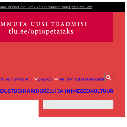
Kino
Täheke
Uma Leht
Vikerkaar
Värske Rõhk
Õpetajate Leht
ihje
Erilehed
Telli
E-pood
Meile kirjutatakse
Toeta
IDUS
TUGIHARIDUS
ELU JA INIMESED
KULTUUR