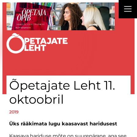
Liigu
sisu
juurde
Õpetajate Leht 11.
oktoobril
2019
Üks rääkimata lugu kaasavast haridusest
Kaasava hariduse mõte on suurepärane, aga see