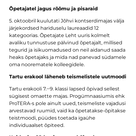
Õpetajatel jagus rõõmu ja pisaraid
5. oktoobril kuulutati Jõhvi kontserdimajas välja
järjekordsed hariduselu laureaadid 12
kategoorias. Õpetajate Leht uuris kolmelt
avaliku tunnustuse pälvinud õpetajalt, millised
tegurid ja isikuomadused on neil aidanud saada
heaks õpetajaks ja mida nad panevad südamele
oma noorematele kolleegidele.
Tartu erakool läheneb teismelistele uutmoodi
Tartu erakooli 7.‒9. klassi lapsed õpivad sellest
sügisest omaette majas. Progümnaasiumis ehk
ProTERA-s pole ainult uued, teismeliste vajadusi
arvestavad ruumid, vaid ka õpetatakse-õpitakse
teistmoodi, püüdes toetada igaühe
individuaalset õpiteed.