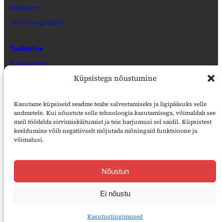
Reklaam
Ilmumisgraafik
Tellimine
Kojukanne
Küpsistega nõustumine
Müügikohad
Veebiarhiiv
Kasutame küpsiseid seadme teabe salvestamiseks ja ligipääsuks selle
andmetele. Kui nõustute selle tehnoloogia kasutamisega, võimaldab see
Õpetajate Leht Digaris
meil töödelda sirvimiskäitumist ja teie harjumusi sel saidil. Küpsistest
keeldumine võib negatiivselt mõjutada mõningaid funktsioone ja
Toeta
võimalusi.
Kasutustingimused
Nõustun
Ligipääsetavus
Liitu SA Kultuurilehe uudiskirjaga
Ei nõustu
Kasutustingimused