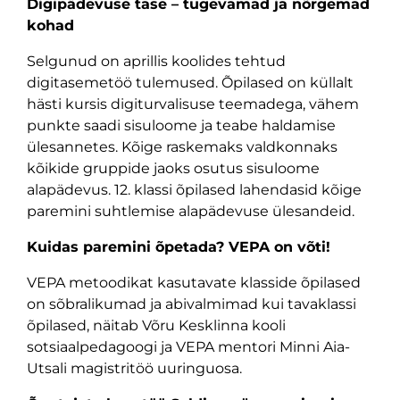
Digipädevuse tase – tugevamad ja nõrgemad
kohad
Selgunud on aprillis koolides tehtud
digitasemetöö tulemused. Õpilased on küllalt
hästi kursis digiturvalisuse teemadega, vähem
punkte saadi sisuloome ja teabe haldamise
ülesannetes. Kõige raskemaks valdkonnaks
kõikide gruppide jaoks osutus sisuloome
alapädevus. 12. klassi õpilased lahendasid kõige
paremini suhtlemise alapädevuse ülesandeid.
Kuidas paremini õpetada? VEPA on võti!
VEPA metoodikat kasutavate klasside õpilased
on sõbralikumad ja abivalmimad kui tavaklassi
õpilased, näitab Võru Kesklinna kooli
sotsiaalpedagoogi ja VEPA mentori Minni Aia-
Utsali magistritöö uuringuosa.