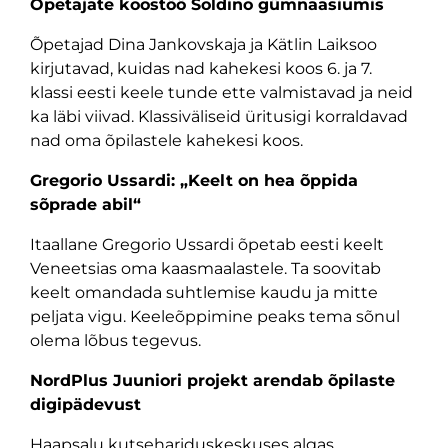
Õpetajate koostöö Soldino gümnaasiumis
Õpetajad Dina Jankovskaja ja Kätlin Laiksoo
kirjutavad, kuidas nad kahekesi koos 6. ja 7.
klassi eesti keele tunde ette valmistavad ja neid
ka läbi viivad. Klassiväliseid üritusigi korraldavad
nad oma õpilastele kahekesi koos.
Gregorio Ussardi: „Keelt on hea õppida
sõprade abil“
Itaallane Gregorio Ussardi õpetab eesti keelt
Veneetsias oma kaasmaalastele. Ta soovitab
keelt omandada suhtlemise kaudu ja mitte
peljata vigu. Keeleõppimine peaks tema sõnul
olema lõbus tegevus.
NordPlus Juuniori projekt arendab õpilaste
digipädevust
Haapsalu kutsehariduskeskuses algas