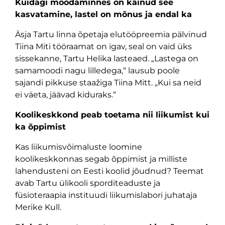
Kuidagi möödaminnes on käinud see
kasvatamine, lastel on mõnus ja endal ka
Äsja Tartu linna õpetaja elutööpreemia pälvinud
Tiina Miti tööraamat on igav, seal on vaid üks
sissekanne, Tartu Helika lasteaed. „Lastega on
samamoodi nagu lilledega,“ lausub poole
sajandi pikkuse staažiga Tiina Mitt. „Kui sa neid
ei väeta, jäävad kiduraks.“
Koolikeskkond peab toetama nii liikumist kui
ka õppimist
Kas liikumisvõimaluste loomine
koolikeskkonnas segab õppimist ja milliste
lahendusteni on Eesti koolid jõudnud? Teemat
avab Tartu ülikooli sporditeaduste ja
füsioteraapia instituudi liikumislabori juhataja
Merike Kull.