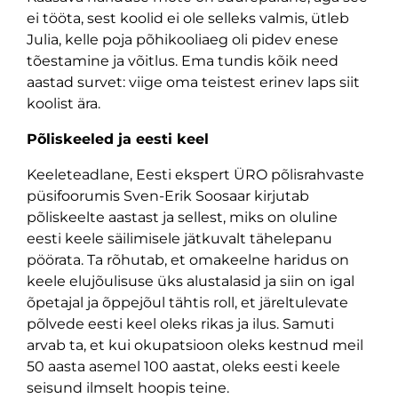
ei tööta, sest koolid ei ole selleks valmis, ütleb
Julia, kelle poja põhikooliaeg oli pidev enese
tõestamine ja võitlus. Ema tundis kõik need
aastad survet: viige oma teistest erinev laps siit
koolist ära.
Põliskeeled ja eesti keel
Keeleteadlane, Eesti ekspert ÜRO põlisrahvaste
püsifoorumis Sven-Erik Soosaar kirjutab
põliskeelte aastast ja sellest, miks on oluline
eesti keele säilimisele jätkuvalt tähelepanu
pöörata. Ta rõhutab, et omakeelne haridus on
keele elujõulisuse üks alustalasid ja siin on igal
õpetajal ja õppejõul tähtis roll, et järeltulevate
põlvede eesti keel oleks rikas ja ilus. Samuti
arvab ta, et kui okupatsioon oleks kestnud meil
50 aasta asemel 100 aastat, oleks eesti keele
seisund ilmselt hoopis teine.