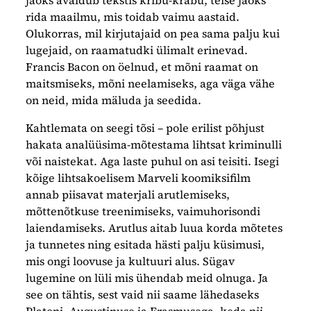
jaoks avaldub tekstis kribu-krabu, teise jaoks
rida maailmu, mis toidab vaimu aastaid.
Olukorras, mil kirjutajaid on pea sama palju kui
lugejaid, on raamatudki ülimalt erinevad.
Francis Bacon on öelnud, et mõni raamat on
maitsmiseks, mõni neelamiseks, aga väga vähe
on neid, mida mäluda ja seedida.
Kahtlemata on seegi tõsi – pole erilist põhjust
hakata analüüsima-mõtestama lihtsat kriminulli
või naistekat. Aga laste puhul on asi teisiti. Isegi
kõige lihtsakoelisem Marveli koomiksifilm
annab piisavat materjali arutlemiseks,
mõttenõtkuse treenimiseks, vaimuhorisondi
laiendamiseks. Arutlus aitab luua korda mõtetes
ja tunnetes ning esitada hästi palju küsimusi,
mis ongi loovuse ja kultuuri alus. Sügav
lugemine on lüli mis ühendab meid olnuga. Ja
see on tähtis, sest vaid nii saame lähedaseks