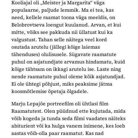
Kooliajal oli „Meister ja Margarita“ väga
populaarne, paljude lemmik. Ma ei tea, kas
need, kellele raamat toona väga meeldis, on
Belobrovtseva loengut kuulanud. Arvan, et kui
mitte, võiks see pakkuda nii üllatust kui ka
valgustust. Tahan selle näitega veel kord
osutada arutelu (jällegi kõige laiemas
tähenduses) olulisusele. Sügavate raamatute
puhul on asjatundjate arvamus hindamatu, kuid
kõige tähtsam on ikkagi arutelu ise. Laste ning
nende raamatute puhul oleme kõik asjatundjad.
Ei ole ühtegi põhjust, miks peaksime jätma
koosmõtlemise õpetaja õlgadele.
Marju Lepajõe portreefilm oli ühtlasi film
Raamatutest. Olen püüdnud ette kujutada, mida
võib kogeda ja tunda seda filmi vaadates näiteks
abiturient või ka hulga vanem inimene, kes loeb
aastas võib-olla paar raamatut. Kas nad