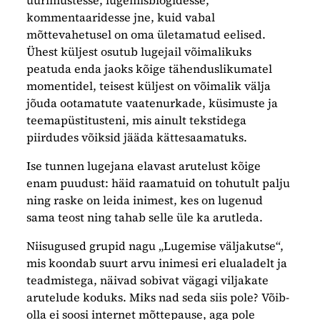
uurimustesse, lugemisblogidesse,
kommentaaridesse jne, kuid vabal
mõttevahetusel on oma ületamatud eelised.
Ühest küljest osutub lugejail võimalikuks
peatuda enda jaoks kõige tähenduslikumatel
momentidel, teisest küljest on võimalik välja
jõuda ootamatute vaatenurkade, küsimuste ja
teemapüstitusteni, mis ainult tekstidega
piirdudes võiksid jääda kättesaamatuks.
Ise tunnen lugejana elavast arutelust kõige
enam puudust: häid raamatuid on tohutult palju
ning raske on leida inimest, kes on lugenud
sama teost ning tahab selle üle ka arutleda.
Niisugused grupid nagu „Lugemise väljakutse“,
mis koondab suurt arvu inimesi eri elualadelt ja
teadmistega, näivad sobivat vägagi viljakate
arutelude koduks. Miks nad seda siis pole? Võib-
olla ei soosi internet mõttepause, aga pole