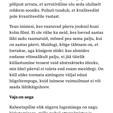
põhjust arvata, et arvutiväline elu seda oluliselt
rohkem soosiks. Puhuti tundub, et kvaliteedist
pole kvantiteedile vastast.
Tean inimesi, kes vaatavad päeva jooksul kuni
kolm filmi. Ei ole vähe ka neid, kes loevad aastas
läbi sadu raamatuid, mõned pea sama palju, kui
on aastas päevi. Muidugi, kõige tähtsam on, et
loetakse, aga küsigem siiski: kas ahmides
endasse võimalikult palju, ei jää täielik
küllastumine teosest vaid abstraktseks ideeks,
mis ühel päeval ei tuleta end enam meeldegi. On
küll uhke tormata aistingute väljal edasi
hiigeltempoga, kuid inimese vaimuilmast ei või
saada läbikäiguhoov.
Vaja on aega
Kaheetapilise ehk sügava lugemisega on nagu