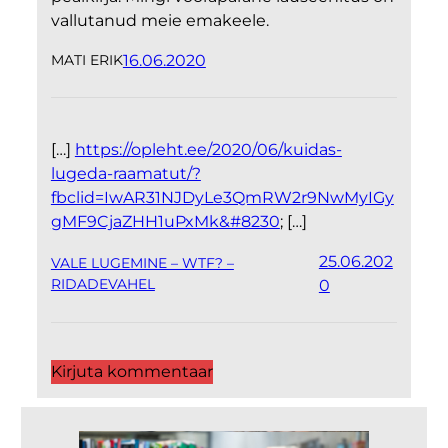
vallutanud meie emakeele.
16.06.2020
MATI ERIK
[…]
https://opleht.ee/2020/06/kuidas-
lugeda-raamatut/?
fbclid=IwAR31NJDyLe3QmRW2r9NwMyIGy
gMF9CjaZHH1uPxMk&#8230
; […]
25.06.202
VALE LUGEMINE – WTF? –
RIDADEVAHEL
0
Kirjuta kommentaar