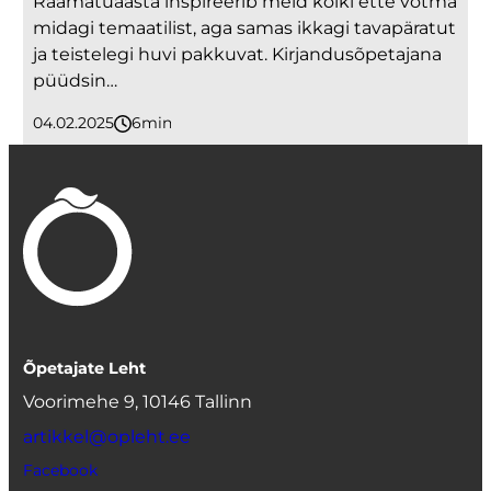
Raamatuaasta inspireerib meid kõiki ette võtma
midagi temaatilist, aga samas ikkagi tavapäratut
ja teistelegi huvi pakkuvat. Kirjandusõpetajana
püüdsin…
04.02.2025
6
minutit
Õpetajate Leht
Voorimehe 9, 10146 Tallinn
artikkel@opleht.ee
Facebook