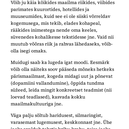
Võib ju käia kõikides maailma riikides, viibides
parimates kuurortides, hotellides ja
muuseumides, kuid see ei ole siiski võrreldav
kogemusega, mis tekib, elades kohapeal,
rääkides inimestega nende oma keeles,
süvenedes kohalikesse tekstidesse jne. Vaid nii
muutub võõras riik ja rahvas lähedaseks, võib-
olla isegi omaks.
Muidugi saab ka lugeda igat moodi. Eesmärk
võib olla näiteks soov pääseda mõneks hetkeks
pärismaailmast, kogeda midagi uut ja põnevat
(dopamiini vallandumine), õppida tundma
süžeed, leida mingit konkreetset teadmist (nii
loevad teadlased), kasvada kokku
maailmakultuuriga jne.
Väga palju sõltub haridusest, silmaringist,
varasemast lugemusest, keskkonnast jne. Ühe