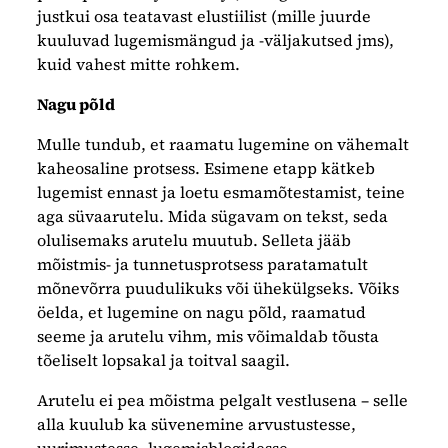
justkui osa teatavast elustiilist (mille juurde
kuuluvad lugemismängud ja -väljakutsed jms),
kuid vahest mitte rohkem.
Nagu põld
Mulle tundub, et raamatu lugemine on vähemalt
kaheosaline protsess. Esimene etapp kätkeb
lugemist ennast ja loetu esmamõtestamist, teine
aga süvaarutelu. Mida sügavam on tekst, seda
olulisemaks arutelu muutub. Selleta jääb
mõistmis- ja tunnetusprotsess paratamatult
mõnevõrra puudulikuks või ühekülgseks. Võiks
öelda, et lugemine on nagu põld, raamatud
seeme ja arutelu vihm, mis võimaldab tõusta
tõeliselt lopsakal ja toitval saagil.
Arutelu ei pea mõistma pelgalt vestlusena – selle
alla kuulub ka süvenemine arvustustesse,