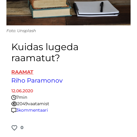
Foto: Unsplash
Kuidas lugeda
raamatut?
RAAMAT
Riho Paramonov
12.06.2020
7
minutit
2049
vaatamist
3
kommentaari
0