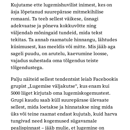
Kujutame ette lugemishuvilist inimest, kes on
äsja lõpetanud suurepärase mitmekihilise
romaani. Ta teeb sellest väikese, üsnagi
adekvaatse ja põneva kokkuvõtte ning
väljendab mõningaid tundeid, mida tekst
tekitas. Ta annab raamatule hinnangu, lähtudes
küsimusest, kas meeldis või mitte. Mis jääb aga
sageli puudu, on arutelu, kaevumine loosse,
vajadus suhestada oma tõlgendus teiste
tõlgendustega.
Palju näiteid sellest tendentsist leiab Facebookis
grupist „Lugemise väljakutse“, kus enam kui
5000 liiget kirjutab oma lugemiskogemustest.
Grupi kaudu saab küll suurepärase ülevaate
sellest, mida loetakse ja hinnatakse ning mida
üks või teine raamat endast kujutab, kuid harva
tungivad need kogemused sügavamale
pealispinnast – jääb mulje, et lugemine on