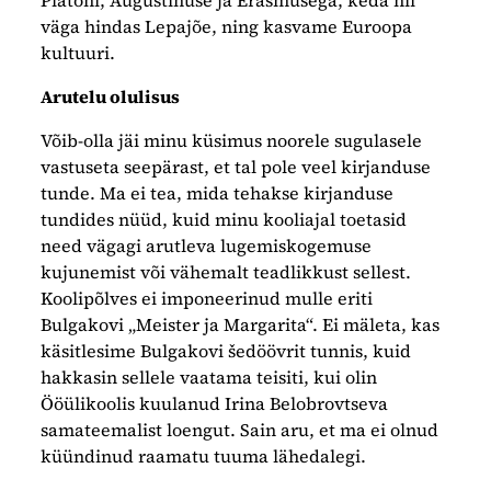
Platoni, Augustinuse ja Erasmusega, keda nii
väga hindas Lepajõe, ning kasvame Euroopa
kultuuri.
Arutelu olulisus
Võib-olla jäi minu küsimus noorele sugulasele
vastuseta seepärast, et tal pole veel kirjanduse
tunde. Ma ei tea, mida tehakse kirjanduse
tundides nüüd, kuid minu kooliajal toetasid
need vägagi arutleva lugemiskogemuse
kujunemist või vähemalt teadlikkust sellest.
Koolipõlves ei imponeerinud mulle eriti
Bulgakovi „Meister ja Margarita“. Ei mäleta, kas
käsitlesime Bulgakovi šedöövrit tunnis, kuid
hakkasin sellele vaatama teisiti, kui olin
Ööülikoolis kuulanud Irina Belobrovtseva
samateemalist loengut. Sain aru, et ma ei olnud
küündinud raamatu tuuma lähedalegi.