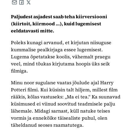
Share by e-mail
Share on Facebook
Share on X
Paljudest asjadest saab teha kiirversiooni
(kiirtoit, kiirmood …), kuid lugemisest
eeldatavasti mitte.
Poleks kunagi arvanud, et kirjutan niisuguse
kummalise pealkirjaga essee lugemisest.
Lugema õpetatakse koolis, vähemalt praegu
veel, mind tõukas kirjutama hoopis üks seik
filmiga.
Minu noor sugulane vaatas jõulude ajal Harry
Potteri filmi. Kui küsisin talt hiljem, millest film
rääkis, kõlas vastuseks: „Ma ei tea.“ Ka suunavad
küsimused ei viinud soovitud teadmisele palju
lähemale. Midagi sarnast, küll natuke teises
vormis ja ennekõike täisealiste puhul, olen
täheldanud seoses raamatutega.