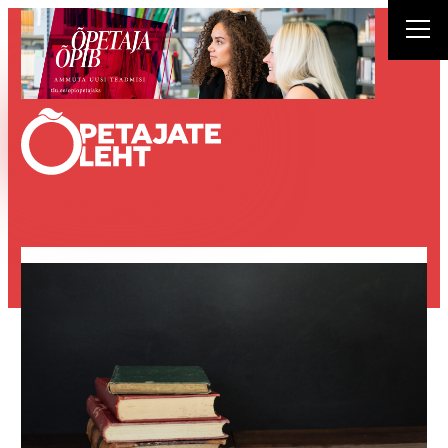
Liigu
sisu
juurde