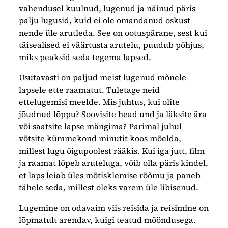
vahendusel kuulnud, lugenud ja näinud päris
palju lugusid, kuid ei ole omandanud oskust
nende üle arutleda. See on ootuspärane, sest kui
täisealised ei väärtusta arutelu, puudub põhjus,
miks peaksid seda tegema lapsed.
Usutavasti on paljud meist lugenud mõnele
lapsele ette raamatut. Tuletage neid
ettelugemisi meelde. Mis juhtus, kui olite
jõudnud lõppu? Soovisite head und ja läksite ära
või saatsite lapse mängima? Parimal juhul
võtsite kümmekond minutit koos mõelda,
millest lugu õigupoolest rääkis. Kui iga jutt, film
ja raamat lõpeb aruteluga, võib olla päris kindel,
et laps leiab üles mõtisklemise rõõmu ja paneb
tähele seda, millest oleks varem üle libisenud.
Lugemine on odavaim viis reisida ja reisimine on
lõpmatult arendav, kuigi teatud mööndusega.