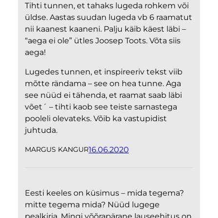
Tihti tunnen, et tahaks lugeda rohkem või
üldse. Aastas suudan lugeda vb 6 raamatut
nii kaanest kaaneni. Palju käib käest läbi –
“aega ei ole” ütles Joosep Toots. Võta siis
aega!
Lugedes tunnen, et inspireeriv tekst viib
mõtte rändama – see on hea tunne. Aga
see nüüd ei tähenda, et raamat saab läbi
võet´ – tihti kaob see teiste sarnastega
pooleli olevateks. Võib ka vastupidist
juhtuda.
16.06.2020
MARGUS KANGUR
Eesti keeles on küsimus – mida tegema?
mitte tegema mida? Nüüd lugege
pealkirja. Mingi võõrapärane lauseehitus on