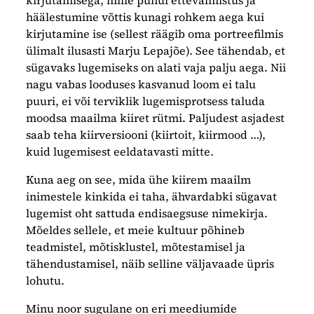
kirjutamisega, mille puhul ettevalmistus ja
häälestumine võttis kunagi rohkem aega kui
kirjutamine ise (sellest räägib oma portreefilmis
ülimalt ilusasti Marju Lepajõe). See tähendab, et
sügavaks lugemiseks on alati vaja palju aega. Nii
nagu vabas looduses kasvanud loom ei talu
puuri, ei või terviklik lugemisprotsess taluda
moodsa maailma kiiret rütmi. Paljudest asjadest
saab teha kiirversiooni (kiirtoit, kiirmood …),
kuid lugemisest eeldatavasti mitte.
Kuna aeg on see, mida ühe kiirem maailm
inimestele kinkida ei taha, ähvardabki sügavat
lugemist oht sattuda endisaegsuse nimekirja.
Mõeldes sellele, et meie kultuur põhineb
teadmistel, mõtisklustel, mõtestamisel ja
tähendustamisel, näib selline väljavaade üpris
lohutu.
Minu noor sugulane on eri meediumide