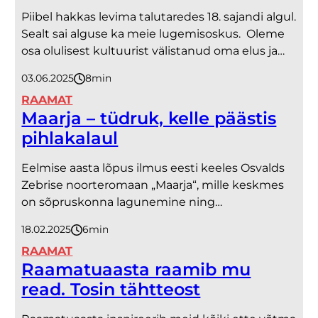
Piibel hakkas levima talutaredes 18. sajandi algul.
Sealt sai alguse ka meie lugemisoskus. Oleme
osa olulisest kultuurist välistanud oma elus ja…
03.06.2025
8
minutit
RAAMAT
Maarja – tüdruk, kelle päästis
pihlakalaul
Eelmise aasta lõpus ilmus eesti keeles Osvalds
Zebrise noorteromaan „Maarja“, mille keskmes
on sõpruskonna lagunemine ning…
18.02.2025
6
minutit
RAAMAT
Raamatuaasta raamib mu
read. Tosin tähtteost