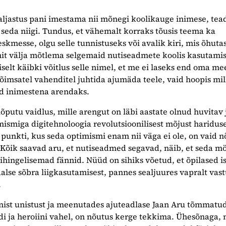
ljastus pani imestama nii mõnegi koolikauge inimese, tea
seda niigi. Tundus, et vähemalt korraks tõusis teema ka
skmesse, olgu selle tunnistuseks või avalik kiri, mis õhuta
it välja mõtlema selgemaid nutiseadmete koolis kasutami
selt käibki võitlus selle nimel, et me ei laseks end oma me
õimsatel vahenditel juhtida ajumäda teele, vaid hoopis mil
id inimestena arendaks.
õputu vaidlus, mille arengut on läbi aastate olnud huvitav 
mismiga digitehnoloogia revolutsioonilisest mõjust hariduse
unkti, kus seda optimismi enam nii väga ei ole, on vaid n
 Kõik saavad aru, et nutiseadmed segavad, näib, et seda 
lihingelisemad fännid. Nüüd on sihiks võetud, et õpilased i
alse sõbra liigkasutamisest, pannes sealjuures vapralt vas
.
inist unistust ja meenutades ajuteadlase Jaan Aru tõmmatu
di ja heroiini vahel, on nõutus kerge tekkima. Ühesõnaga,