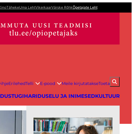
Kino
Täheke
Uma Leht
Vikerkaar
Värske Rõhk
Õpetajate Leht
ihje
Erilehed
Telli
E-pood
Meile kirjutatakse
Toeta
IDUS
TUGIHARIDUS
ELU JA INIMESED
KULTUUR