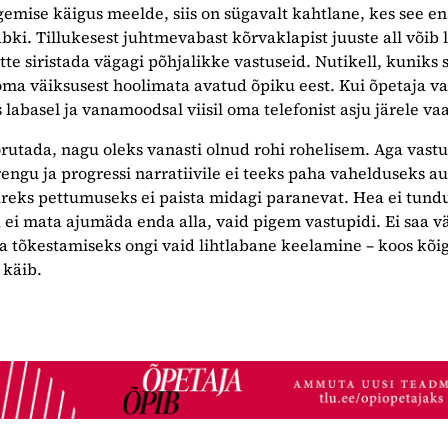
tegemise käigus meelde, siis on sügavalt kahtlane, kes see 
bki. Tillukesest juhtmevabast kõrvaklapist juuste all võib 
tte siristada vägagi põhjalikke vastuseid. Nutikell, kuniks 
 oma väiksusest hoolimata avatud õpiku eest. Kui õpetaja va
 labasel ja vanamoodsal viisil oma telefonist asju järele va
orutada, nagu oleks vanasti olnud rohi rohelisem. Aga vast
engu ja progressi narratiivile ei teeks paha vahelduseks au
reks pettumuseks ei paista midagi paranevat. Hea ei tund
u ei mata ajumäda enda alla, vaid pigem vastupidi. Ei saa vä
a tõkestamiseks ongi vaid lihtlabane keelamine – koos kõi
 käib.