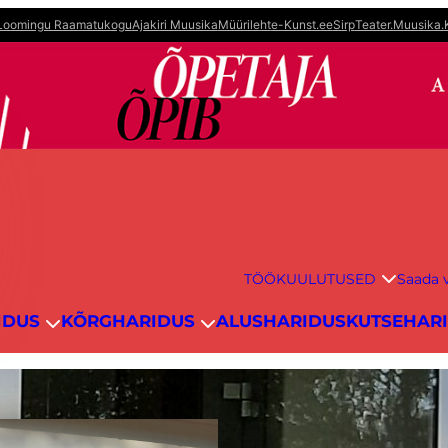
Loomingu Raamatukogu
Ajakiri Muusika
Müürileht
e-Kunst.ee
Sirp
Teater.Muusika.
TÖÖKUULUTUSED
Saada v
IDUS
KÕRGHARIDUS
ALUSHARIDUS
KUTSEHAR