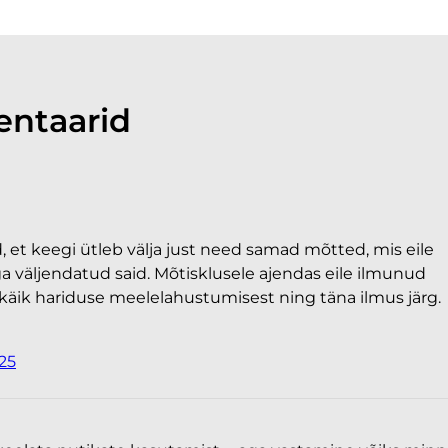
ntaarid
, et keegi ütleb välja just need samad mõtted, mis eile
a väljendatud said. Mõtisklusele ajendas eile ilmunud
skäik hariduse meelelahustumisest ning täna ilmus järg.
25