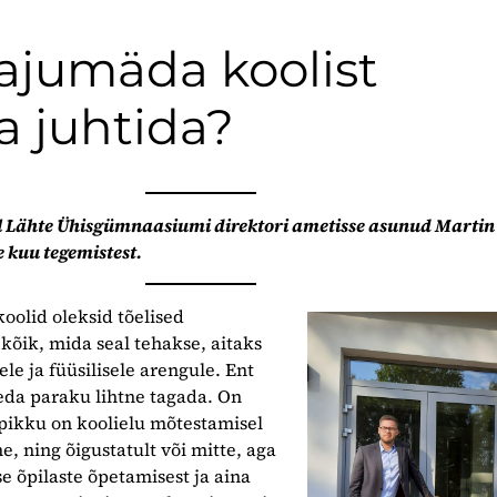
ajumäda koolist
 juhtida?
el Lähte Ühisgümnaasiumi direktori ametisse asunud Martin
 kuu tegemistest.
 koolid oleksid tõelised
 kõik, mida seal tehakse, aitaks
le ja füüsilisele arengule. Ent
seda paraku lihtne tagada. On
pikku on koolielu mõtestamisel
e, ning õigustatult või mitte, aga
 õpilaste õpetamisest ja aina