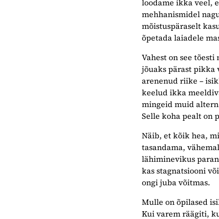
loodame ikka veel, e
mehhanismidel nagu 
mõistuspäraselt kasu
õpetada laiadele mas
Vahest on see tõesti 
jõuaks pärast pikka 
arenenud riike – isik
keelud ikka meeldiva
mingeid muid alterna
Selle koha pealt on 
Näib, et kõik hea, 
tasandama, vähemalt 
lähiminevikus parane
kas stagnatsiooni võ
ongi juba võitmas.
Mulle on õpilased is
Kui varem räägiti, k