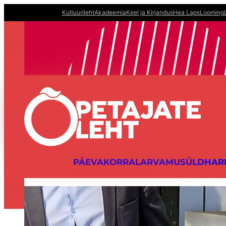
Liigu
Kultuurileht
Akadeemia
Keel ja Kirjandus
Hea Laps
Looming
sisu
juurde
PÄEVAKORRAL
ARVAMUS
ÜLDHAR