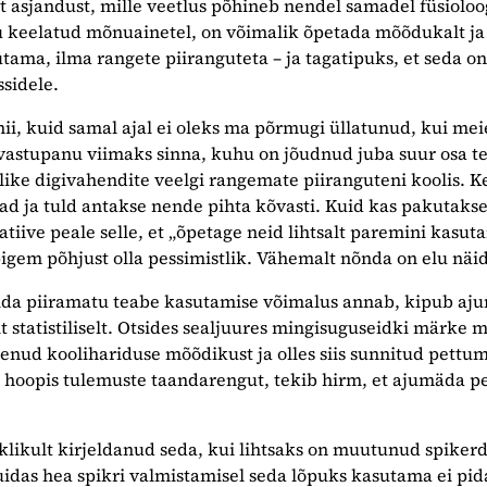
t asjandust, mille veetlus põhineb nendel samadel füsioloog
keelatud mõnuainetel, on võimalik õpetada mõõdukalt ja
tama, ilma rangete piiranguteta – ja tagatipuks, et seda o
sidele.
nii, kuid samal ajal ei oleks ma põrmugi üllatunud, kui meie
vastupanu viimaks sinna, kuhu on jõudnud juba suur osa te
like digivahendite veelgi rangemate piiranguteni koolis. Kel
d ja tuld antakse nende pihta kõvasti. Kuid kas pakutaks
tiive peale selle, et „õpetage neid lihtsalt paremini kasut
pigem põhjust olla pessimistlik. Vähemalt nõnda on elu näi
mida piiramatu teabe kasutamise võimalus annab, kipub aj
statistiliselt. Otsides sealjuures mingisuguseidki märke 
nud koolihariduse mõõdikust ja olles siis sunnitud pettu
i hoopis tulemuste taandarengut, tekib hirm, et ajumäda p
iklikult kirjeldanud seda, kui lihtsaks on muutunud spiker
uidas hea spikri valmistamisel seda lõpuks kasutama ei pi