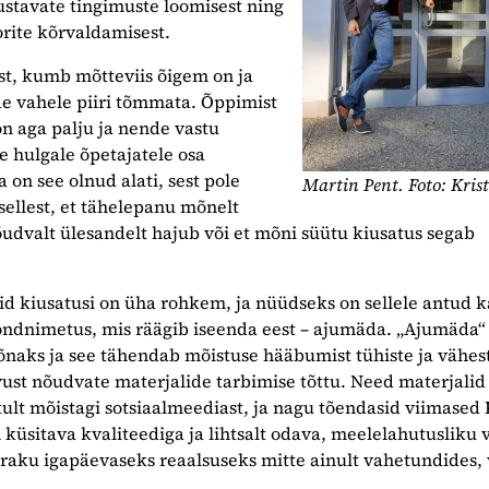
stavate tingimuste loomisest ning
orite kõrvaldamisest.
st, kumb mõtteviis õigem on ja
de vahele piiri tõmmata. Õppimist
on aga palju ja nende vastu
e hulgale õpetajatele osa
 on see olnud alati, sest pole
Martin Pent. Foto: Krist
ellest, et tähelepanu mõnelt
udvalt ülesandelt hajub või et mõni süütu kiusatus segab
eid kiusatusi on üha rohkem, ja nüüdseks on sellele antud k
ndnimetus, mis räägib iseenda eest – ajumäda. „Ajumäda“ 
 sõnaks ja see tähendab mõistuse hääbumist tühiste ja vähes
ust nõudvate materjalide tarbimise tõttu. Need materjalid
ult mõistagi sotsiaalmeediast, ja nagu tõendasid viimased
n küsitava kvaliteediga ja lihtsalt odava, meelelahutusliku 
raku igapäevaseks reaalsuseks mitte ainult vahetundides, 