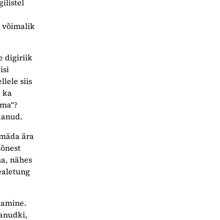
ilistel
n võimalik
 digiriik
isi
lele siis
e ka
ama“?
danud.
umäda ära
mõnest
ma, nähes
ealetung
damine.
danudki,