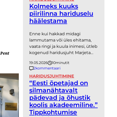
Kolmeks kuuks
piirilinna hariduselu
häälestama
Enne kui hakkad midagi
lammutama või üles ehitama,
vaata ringi ja kuula inimesi, ütleb
 Pent
kogenud haridusjuht Marjeta…
19.05.2026
10
minutit
2
kommentaari
HARIDUSJUHTIMINE
“Eesti õpetajad on
silmanähtavalt
pädevad ja õhustik
koolis akadeemiline.”
Tippkohtumise