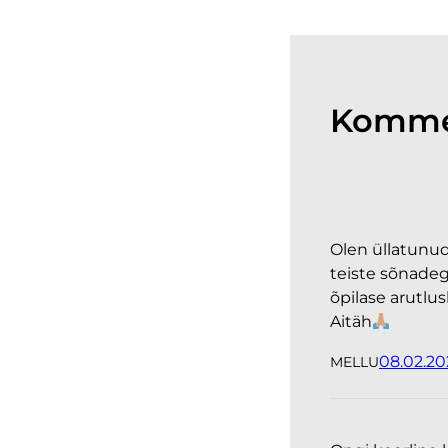
Komme
Olen üllatunud
teiste sõnadeg
õpilase arutlu
Aitäh
08.02.20
MELLU