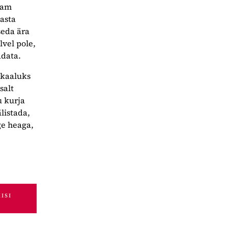
enam
lasta
seda ära
lvel pole,
adata.
ukaaluks
salt
u kurja
listada,
ge heaga,