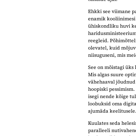
Ehkki see viimane pa
enamik kooliinimesi 
ühiskondliku huvi ke
haridusministeerium
reegleid. Põhimõtteli
olevatel, kuid mõjuv
niisuguseni, mis me
See on mõistagi üks l
Mis algas suure opti
vähehaaval jõudnud p
hoopiski pessimism.
isegi nende kõige tu
loobuksid oma digita
ajumäda keelitusele
Kuulates seda heles
paralleeli nutivahen