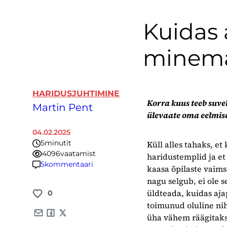
Kuidas 
minema
HARIDUSJUHTIMINE
Korra kuus teeb suv
Martin Pent
ülevaate oma eelmise
04.02.2025
5
minutit
Küll alles tahaks, et
4096
vaatamist
haridustemplid ja et
5
kommentaari
kaasa õpilaste vaimse
nagu selgub, ei ole 
üldteada, kuidas aja
0
toimunud oluline nih
üha vähem räägitakse
Share by e-mail
Share on Facebook
Share on X