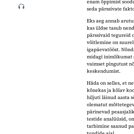
enam õppimist soodu
seda pärssivate fakt
Eks aeg annab arutu
kas üldse tasub nen
pärssivaid tegureid 
võitlemine on suurel
igapäevatööst. Nõnda
midagi inimlikumat s
vaimset pingutust nõ
keskendumist.
Häda on selles, et n
kõnekas ja kõlav koo
hiljuti läinud aasta
olematut mõttetegev
pärinevad peaasjalik
testide analüüsid, o
tarbimine saanud pa
tundide ajal.