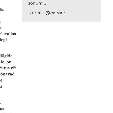
sõnum:…
dis
17.03.2026
7
minutit
s
se
elevallas
legi
jälgida.
le, on
õutus või
möönavad
se
tu
d
 me