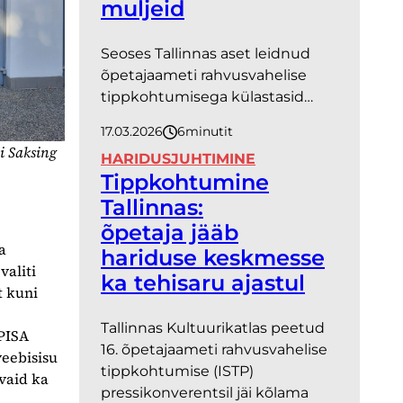
muljeid
Seoses Tallinnas aset leidnud
õpetajaameti rahvusvahelise
tippkohtumisega külastasid…
17.03.2026
6
minutit
i Saksing
HARIDUSJUHTIMINE
Tippkohtumine
Tallinnas:
õpetaja jääb
a
hariduse keskmesse
valiti
ka tehisaru ajastul
t kuni
Tallinnas Kultuurikatlas peetud
 PISA
16. õpetajaameti rahvusvahelise
veebisisu
tippkohtumise (ISTP)
vaid ka
pressikonverentsil jäi kõlama