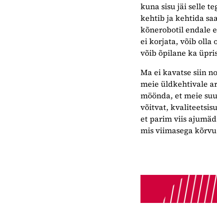
kuna sisu jäi selle 
kehtib ja kehtida saa
kõnerobotil endale e
ei korjata, võib olla
võib õpilane ka üpris
Ma ei kavatse siin n
meie üldkehtivale ar
möönda, et meie suu
võitvat, kvaliteetsis
et parim viis ajumäd
mis viimasega kõrvu