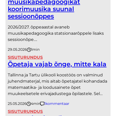
muusikapedagoogikat
koorimuusika suunal
sessioonõppes
2026/2027. õppeaastal avaneb
muusikapedagoogika statsionaarõppele lisaks
sessioonõpe….
29.05.2026
1
minut
SISUTURUNDUS
Õpetaja vajab õnge, mitte kala
Tallinna ja Tartu ülikooli koostöös on valminud
juhendmaterjal, mis aitab õpetajatel kohandada
matemaatika- ja loodusainete õpet
muukeelsetele erivajadustega õpilastele. Sel…
25.05.2026
4
minutit
1
kommentaar
SISUTURUNDUS