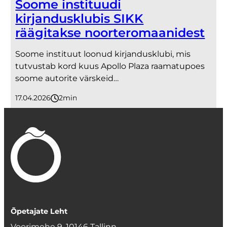
Soome instituudi
kirjandusklubis SIKK
räägitakse noorteromaanidest
Soome instituut loonud kirjandusklubi, mis
tutvustab kord kuus Apollo Plaza raamatupoes
soome autorite värskeid…
17.04.2026
2
minutit
Õpetajate Leht
Voorimehe 9, 10146 Tallinn