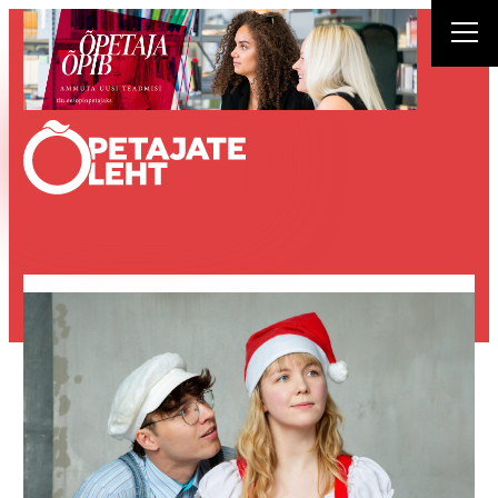
Liigu
sisu
juurde