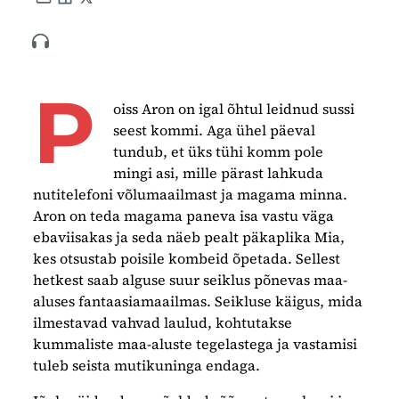
Share by e-mail
Share on Facebook
Share on X
P
oiss Aron on igal õhtul leidnud sussi
seest kommi. Aga ühel päeval
tundub, et üks tühi komm pole
mingi asi, mille pärast lahkuda
nutitelefoni võlumaailmast ja magama minna.
Aron on teda magama paneva isa vastu väga
ebaviisakas ja seda näeb pealt päkaplika Mia,
kes otsustab poisile kombeid õpetada. Sellest
hetkest saab alguse suur seiklus põnevas maa-
aluses fantaasiamaailmas. Seikluse käigus, mida
ilmestavad vahvad laulud, kohtutakse
kummaliste maa-aluste tegelastega ja vastamisi
tuleb seista mutikuninga endaga.