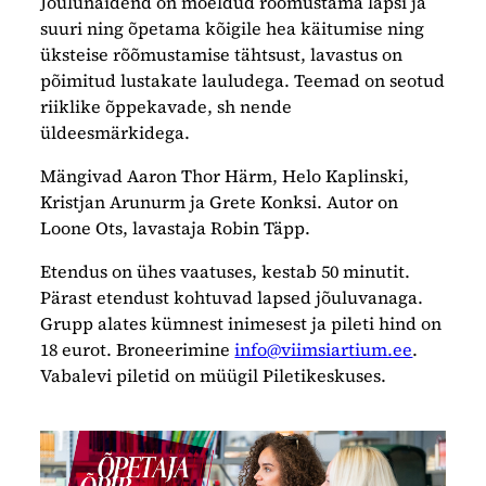
Jõulunäidend on mõeldud rõõmustama lapsi ja
suuri ning õpetama kõigile hea käitumise ning
üksteise rõõmustamise tähtsust, lavastus on
põimitud lustakate lauludega. Teemad on seotud
riiklike õppekavade, sh nende
üldeesmärkidega.
Mängivad Aaron Thor Härm, Helo Kaplinski,
Kristjan Arunurm ja Grete Konksi. Autor on
Loone Ots, lavastaja Robin Täpp.
Etendus on ühes vaatuses, kestab 50 minutit.
Pärast etendust kohtuvad lapsed jõuluvanaga.
Grupp alates kümnest inimesest ja pileti hind on
18 eurot. Broneerimine
info@viimsiartium.ee
.
Vabalevi piletid on müügil Piletikeskuses.