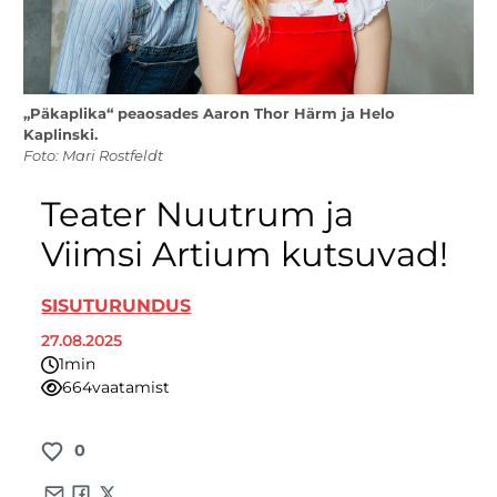
„Päkaplika“ peaosades Aaron Thor Härm ja Helo
Kaplinski.
Foto: Mari Rostfeldt
Teater Nuutrum ja
Viimsi Artium kutsuvad!
SISUTURUNDUS
27.08.2025
1
minut
664
vaatamist
0