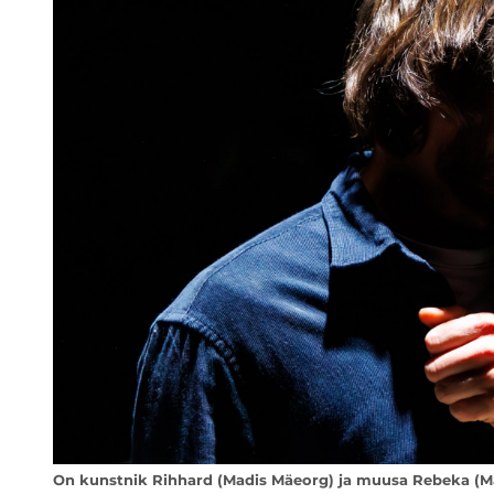
On kunstnik Rihhard (Madis Mäeorg) ja muusa Rebeka (Mari