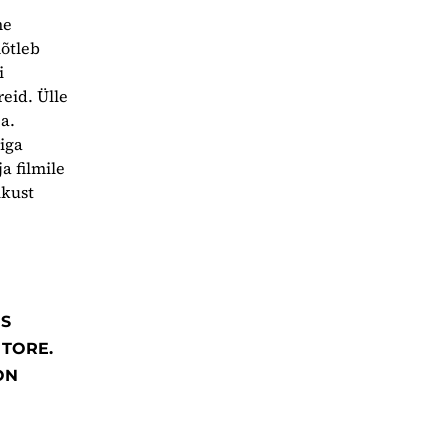
ne
mõtleb
i
eid. Ülle
a.
diga
ja filmile
ikust
US
 TORE.
ON