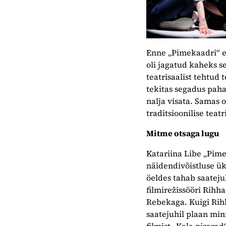
Enne „Pimekaadri“ et
oli jagatud kaheks se
teatrisaalist tehtud 
tekitas segadus paha
nalja visata. Samas 
traditsioonilise tea
Mitme otsaga lugu
Katariina Libe „Pime
näidendivõistluse ü
öeldes tahab saateju
filmirežissööri Rihh
Rebekaga. Kuigi Rihh
saatejuhil plaan min
filmist „Kala pisarad