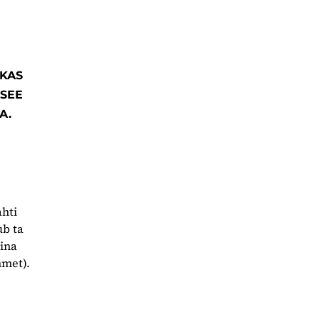
 KAS
 SEE
A.
ahti
ub ta
iina
mmet).