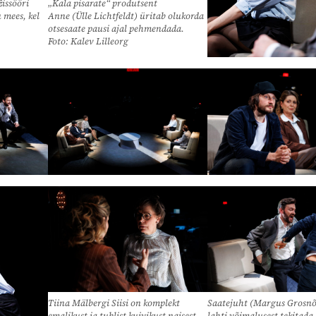
issööri
„Kala pisarate“ produtsent
 mees, kel
Anne (Ülle Lichtfeldt) üritab olukorda
otsesaate pausi ajal pehmendada.
Foto: Kalev Lilleorg
Tiina Mälbergi Siisi on komplekt
Saatejuht (Margus Grosnõi
emalikust ja tublist kuivikust naisest,
lahti võimalusest tekitada