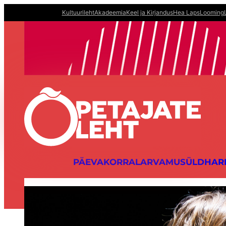
Liigu
Kultuurileht
Akadeemia
Keel ja Kirjandus
Hea Laps
Looming
sisu
juurde
PÄEVAKORRAL
ARVAMUS
ÜLDHAR