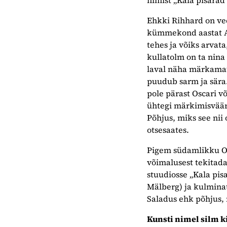
Ehkki Rihhard on ve
kümmekond aastat A
tehes ja võiks arvat
kullatolm on ta nina
laval näha märkamat
puudub sarm ja sära.
pole pärast Oscari v
ühtegi märkimisväärs
Põhjus, miks see nii 
otsesaates.
Pigem südamlikku Owe
võimalusest tekitada
stuudiosse „Kala pisa
Mälberg) ja kulmina
Saladus ehk põhjus, 
Kunsti nimel silm k