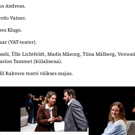
us Andreas.
erdo Vainer.
res Kluge.
aar (VAT-teater).
nõi, Ülle Lichtfeldt, Madis Mäeorg, Tiina Mälberg, Veroon
Marion Tammet (külalisena).
llil Rakvere teatri väikses majas.