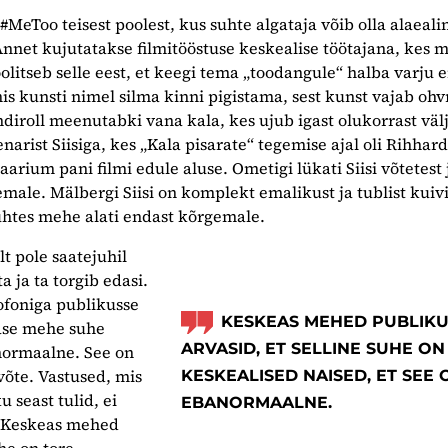
#MeToo teisest poolest, kus suhte algataja võib olla alaeali
nnet kujutatakse filmitööstuse keskealise töötajana, kes 
olitseb selle eest, et keegi tema „toodangule“ halba varju e
is kunsti nimel silma kinni pigistama, sest kunst vajab ohvr
ndiroll meenutabki vana kala, kes ujub igast olukorrast välj
arist Siisiga, kes „Kala pisarate“ tegemise ajal oli Rihhar
naarium pani filmi edule aluse. Ometigi lükati Siisi võtetest 
male. Mälbergi Siisi on komplekt emalikust ja tublist kuiv
suhtes mehe alati endast kõrgemale.
t pole saatejuhil
a ja ta torgib edasi.
foniga publikusse
KESKEAS MEHED PUBLIK
tase mehe suhe
ARVASID, ET SELLINE SUHE ON
normaalne. See on
võte. Vastused, mis
KESKEALISED NAISED, ET SEE 
 seast tulid, ei
EBANORMAALNE.
. Keskeas mehed
he on tore.