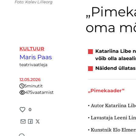
Foto: Kalev Lilleorg
„Pimeka
oma mõ
KULTUUR
Katariina Libe 
Maris Paas
võib olla alaeal
teatrivaatleja
Näidend üllatas
12.05.2026
5
minutit
„Pimekaader“
475
vaatamist
• Autor Katariina Lib
0
• Lavastaja Leeni Li
Share by e-mail
Share on Facebook
Share on X
• Kunstnik Elo Elmer