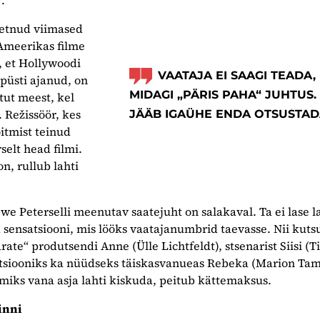
etnud viimased
meerikas filme
a, et Hollywoodi
VAATAJA EI SAAGI TEADA,
 püsti ajanud, on
MIDAGI „PÄRIS PAHA“ JUHTUS.
ut meest, kel
 Režissöör, kes
JÄÄB IGAÜHE ENDA OTSUSTAD
õitmist teinud
elt head filmi.
on, rullub lahti
 Peterselli meenutav saatejuht on salakaval. Ta ei lase l
 sensatsiooni, mis lööks vaatajanumbrid taevasse. Nii kuts
rate“ produtsendi Anne (Ülle Lichtfeldt), stsenarist Siisi (T
tsiooniks ka nüüdseks täiskasvanueas Rebeka (Marion Ta
miks vana asja lahti kiskuda, peitub kättemaksus.
inni