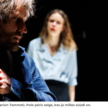
on Tammet). Pole päris selge, kes ja milles süüdi on.