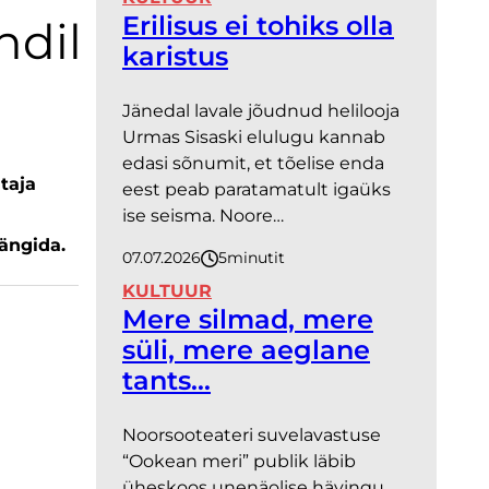
Erilisus ei tohiks olla
ndil
karistus
Jänedal lavale jõudnud helilooja
Urmas Sisaski elulugu kannab
edasi sõnumit, et tõelise enda
taja
eest peab paratamatult igaüks
ise seisma. Noore…
ängida.
07.07.2026
5
minutit
KULTUUR
Mere silmad, mere
süli, mere aeglane
tants…
Noorsooteateri suvelavastuse
“Ookean meri” publik läbib
üheskoos unenäolise hävingu