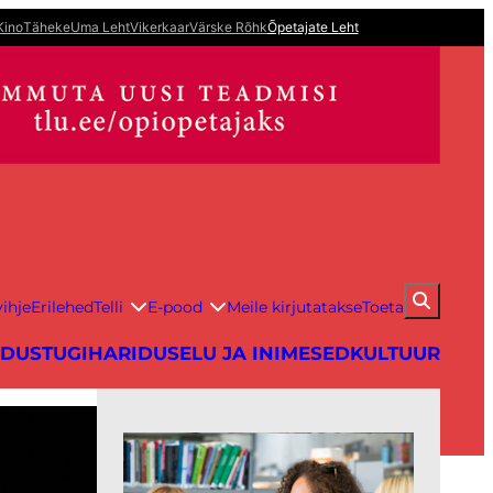
Kino
Täheke
Uma Leht
Vikerkaar
Värske Rõhk
Õpetajate Leht
ihje
Erilehed
Telli
E-pood
Meile kirjutatakse
Toeta
IDUS
TUGIHARIDUS
ELU JA INIMESED
KULTUUR