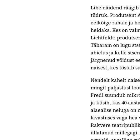
Libe näidend räägib 
tüdruk. Produtsent A
eelkõige rahale ja ho
heidaks. Kes on valm
Lichtfeldti produtse
Täbaram on lugu stsen
abielus ja kelle stse
järgnenud võidust ee
naisest, kes tõstab 
Nendelt kahelt naisel
mingit paljastust loot
Fredi suundub mikro
ja küsib, kas 40-aas
alaealise neiuga on 
lavastuses väga hea 
Rakvere teatripubliku
üllatanud millegagi
arvasid, et selline su