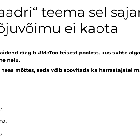
adri“ teema sel saja
juvõimu ei kaota
näidend räägib #MeToo teisest poolest, kus suhte alga
ine neiu.
 heas mõttes, seda võib soovitada ka harrastajatel m
e.
nna.
s.