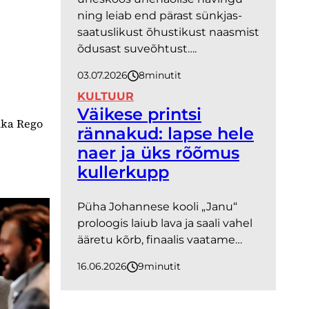
ning leiab end pärast sünkjas-
saatuslikust õhustikust naasmist
õdusast suveõhtust….
03.07.2026
8
minutit
KULTUUR
Väikese printsi
ika Rego
rännakud: lapse hele
naer ja üks rõõmus
kullerkupp
Püha Johannese kooli „Janu“
proloogis laiub lava ja saali vahel
ääretu kõrb, finaalis vaatame…
16.06.2026
9
minutit