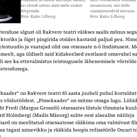
kes tõstab suhtes alati mehe endast
sensatsiooni, mis lööks
kõrgemale.
vaatajanumbrid taevasse.
Foto: Kalev Lilleorg
Foto: Kalev Lilleorg
enduse algust oli Rakvere teatri väikses saalis mõnus sega
ktoriks ja õiget pingirida otsides kaotasid paljud pea. Nime
telestuudio ja vaatajad olid osa otsesaate n-ö lindistusest. 
meelt, aga üldiselt said kidakeelsed eestlased omavahel su
oli see ka ettevalmistus teistsugusele lähenemisele võrrelde
trietendusega.
kaader“ on Rakvere teatri 85 aasta juubeli puhul korralda
ks võidutöödest. „Pimekaader“ on mitme otsaga lugu. Lühid
ht Fredi (Margus Grosnõi) otsesaates liistule tõmmata kuul
ard Holmbergi (Madis Mäeorg) suhte eest alaealise näitleja
ard on meelitatud otsesaatesse rääkima oma valmivast fil
na tagasi minevikku ja rääkida hoopis režissöörile Oscari 
“.