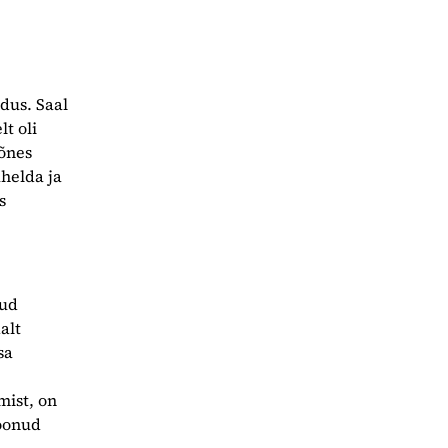
dus. Saal
lt oli
Mõnes
helda ja
s
tud
alt
sa
mist, on
toonud