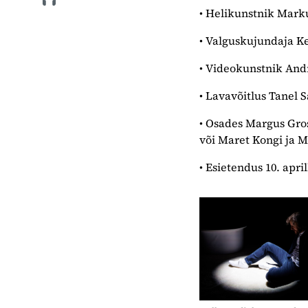
• Helikunstnik Mark
• Valguskujundaja K
• Videokunstnik And
• Lavavõitlus Tanel S
• Osades Margus Gros
või Maret Kongi ja 
• Esietendus 10. apri