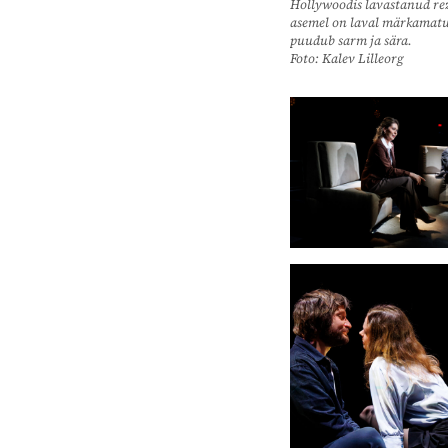
Hollywoodis lavastanud rež
asemel on laval märkamatu
puudub sarm ja sära.
Foto: Kalev Lilleorg