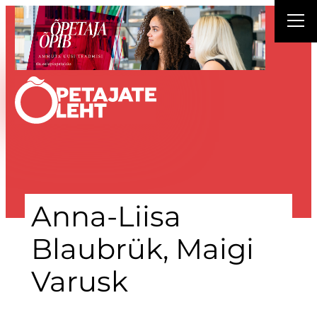
Liigu
sisu
juurde
Anna-Liisa
Blaubrük, Maigi
Varusk