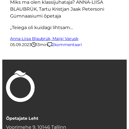
Miks ma olen klassijuhataja? ANNA-LIISA
BLAUBRÜK, Tartu Kristjan Jaak Petersoni
Gümnaasiumi õpetaja
„Teiega oli kuidagi lihtsam…
Anna-Liisa Blaubrük, Maigi Varusk
05.09.2023
13
minutit
2
kommentaari
Õpetajate Leht
Voorimehe 9, 10146 Tallinn