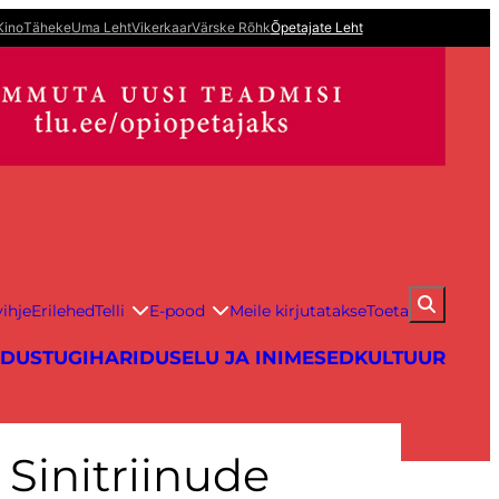
Kino
Täheke
Uma Leht
Vikerkaar
Värske Rõhk
Õpetajate Leht
ihje
Erilehed
Telli
E-pood
Meile kirjutatakse
Toeta
IDUS
TUGIHARIDUS
ELU JA INIMESED
KULTUUR
 Sinitriinude