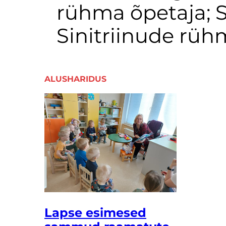
rühma õpetaja; Si
Sinitriinude rüh
ALUSHARIDUS
Lapse esimesed