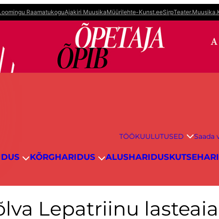
Loomingu Raamatukogu
Ajakiri Muusika
Müürileht
e-Kunst.ee
Sirp
Teater.Muusika.
TÖÖKUULUTUSED
Saada v
IDUS
KÕRGHARIDUS
ALUSHARIDUS
KUTSEHAR
va Lepatriinu lasteaia