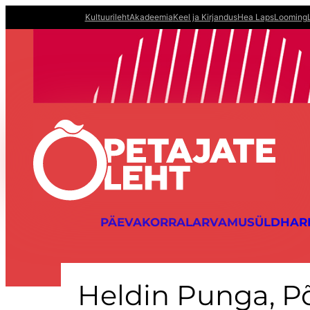
Liigu
Kultuurileht
Akadeemia
Keel ja Kirjandus
Hea Laps
Looming
sisu
juurde
PÄEVAKORRAL
ARVAMUS
ÜLDHAR
Heldin Punga, Põl