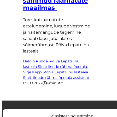
sammud raamatute
maailmas
Tore, kui raamatute
ettelugemine, lugude vestmine
ja näitemängude tegemine
saadab lapsi juba alates
sõimerühmast. Põlva Lepatriinu
lasteaia…
Heldin Punga, Põlva Lepatriinu
lasteaia Sinitriinude rühma õpetaja;
Sirje Kepp, Põlva Lepatriinu lasteaia
Sinitriinude rühma õpetaja assistent
09.09.2022
6
minutit
Küpsistega nõustumine