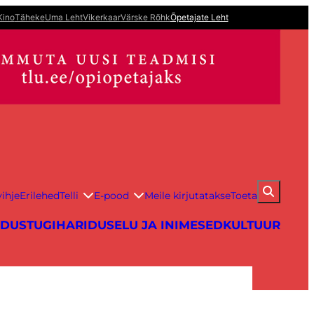
Kino
Täheke
Uma Leht
Vikerkaar
Värske Rõhk
Õpetajate Leht
ihje
Erilehed
Telli
E-pood
Meile kirjutatakse
Toeta
IDUS
TUGIHARIDUS
ELU JA INIMESED
KULTUUR