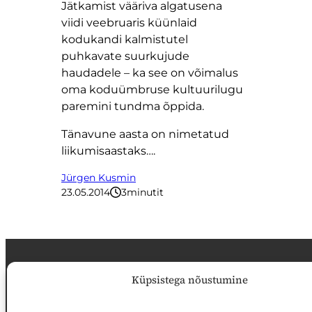
Jätkamist vääriva algatusena
viidi veebruaris küünlaid
kodukandi kalmistutel
puhkavate suurkujude
haudadele – ka see on võimalus
oma koduümbruse kultuurilugu
paremini tundma õppida.
Tänavune aasta on nimetatud
liikumisaastaks….
Jürgen Kusmin
23.05.2014
3
minutit
Küpsistega nõustumine
Toimetus
Õpetajate Leht