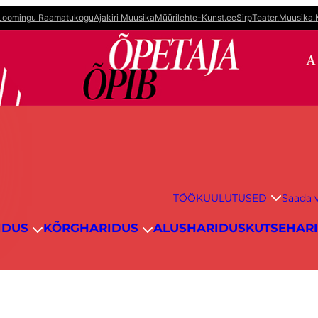
Loomingu Raamatukogu
Ajakiri Muusika
Müürileht
e-Kunst.ee
Sirp
Teater.Muusika.
TÖÖKUULUTUSED
Saada v
IDUS
KÕRGHARIDUS
ALUSHARIDUS
KUTSEHAR