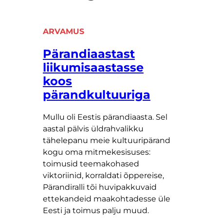
ARVAMUS
Pärandiaastast
liikumisaastasse
koos
pärandkultuuriga
Mullu oli Eestis pärandiaasta. Sel
aastal pälvis üldrahvalikku
tähelepanu meie kultuuripärand
kogu oma mitmekesisuses:
toimusid teemakohased
viktoriinid, korraldati õppereise,
Pärandiralli tõi huvipakkuvaid
ettekandeid maakohtadesse üle
Eesti ja toimus palju muud.