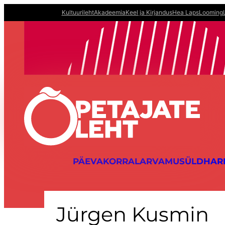
Liigu
Kultuurileht
Akadeemia
Keel ja Kirjandus
Hea Laps
Looming
sisu
juurde
PÄEVAKORRAL
ARVAMUS
ÜLDHAR
Jürgen Kusmin