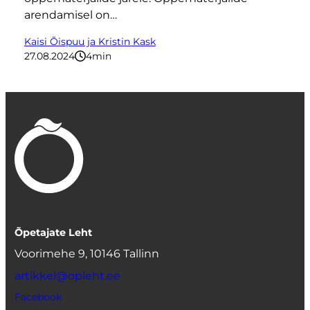
arendamisel on…
Kaisi Õispuu ja Kristin Kask
27.08.2024
4
minutit
Õpetajate Leht
Voorimehe 9, 10146 Tallinn
artikkel@opleht.ee
Facebook