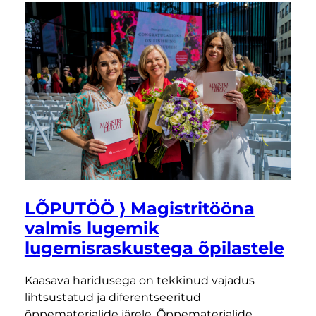
LÕPUTÖÖ ⟩ Magistritööna
valmis lugemik
lugemisraskustega õpilastele
Kaasava haridusega on tekkinud vajadus
lihtsustatud ja diferentseeritud
õppematerjalide järele. Õppematerjalide