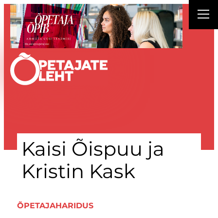
Liigu
sisu
juurde
Kaisi Õispuu ja
Kristin Kask
ÕPETAJAHARIDUS