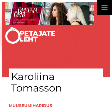
Liigu
sisu
juurde
Karoliina
Tomasson
MUUSEUMIHARIDUS