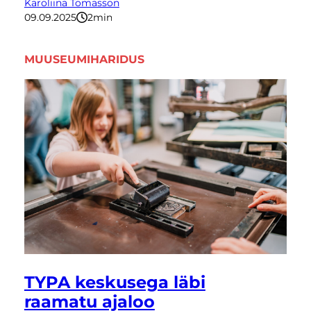
Karoliina Tomasson
09.09.2025
2
minutit
MUUSEUMIHARIDUS
TYPA keskusega läbi
raamatu ajaloo