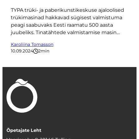
TYPA trüki- ja paberikunstikeskuse ajaloolised
trükimasinad hakkavad sügisest valmistuma
peagi saabuvaks Eesti raamatu 500 aasta
juubeliks. Tinatähtede valmistamise masin…
Karoliina Tomasson
10.09.2024
2
minutit
Õpetajate Leht