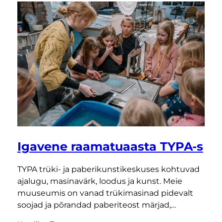
Igavene raamatuaasta TYPA-s
TYPA trüki- ja paberikunstikeskuses kohtuvad
ajalugu, masinavärk, loodus ja kunst. Meie
muuseumis on vanad trükimasinad pidevalt
soojad ja põrandad paberiteost märjad,…