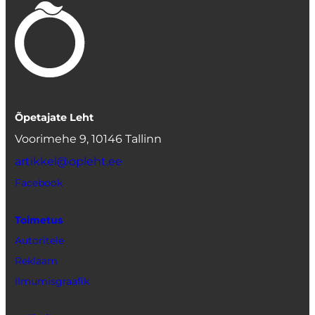
Õpetajate Leht
Voorimehe 9, 10146 Tallinn
artikkel@opleht.ee
Facebook
Toimetus
Autoritele
Reklaam
Ilmumisgraafik