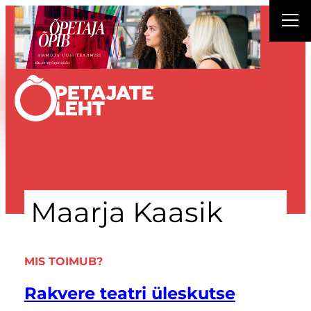
Liigu
sisu
juurde
Maarja Kaasik
MIS TOIMUB?
Rakvere teatri üleskutse