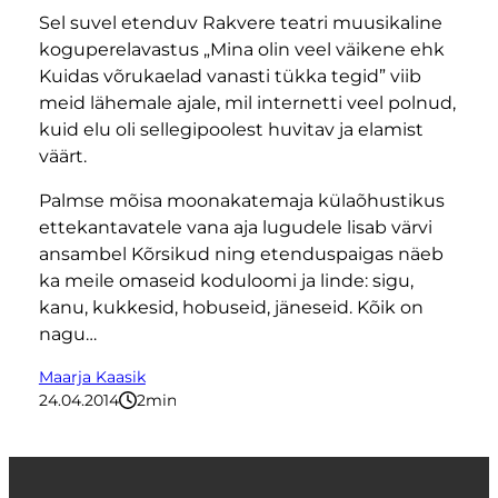
Sel suvel etenduv Rakvere teatri muusikaline
koguperelavastus „Mina olin veel väikene ehk
Kuidas võrukaelad vanasti tükka tegid” viib
meid lähemale ajale, mil internetti veel polnud,
kuid elu oli sellegipoolest huvitav ja elamist
väärt.
Palmse mõisa moonakatemaja külaõhustikus
ettekantavatele vana aja lugudele lisab värvi
ansambel Kõrsikud ning etenduspaigas näeb
ka meile omaseid koduloomi ja linde: sigu,
kanu, kukkesid, hobuseid, jäneseid. Kõik on
nagu…
Maarja Kaasik
24.04.2014
2
minutit