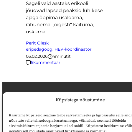
Sageli vaid aastaks erikooli
jõudvad lapsed peaksid lühikese
ajaga õppima usaldama,
rahunema, „õigesti“ käituma,
uskuma…
Perit Olesk
eripedagoog, HEV-koordinaator
03.02.2026
4
minutit
6
kommentaari
Küpsistega nõustumine
Toimetus
Õpetajate Leht
Kasutame küpsiseid seadme teabe salvestamiseks ja ligipääsuks selle and
Autoritele
Voorimehe 9, 10146 Tallinn
nõustute selle tehnoloogia kasutamisega, võimaldab see meil töödelda
Reklaam
sirvimiskäitumist ja teie harjumusi sel saidil. Küpsistest keeldumine võib
artikkel@opleht.ee
negatiivselt mõjutada mõningaid funktsioone ja võimalusi.