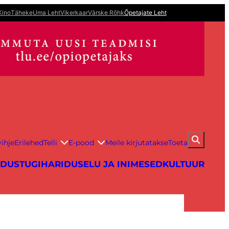
Kino
Täheke
Uma Leht
Vikerkaar
Värske Rõhk
Õpetajate Leht
ihje
Erilehed
Telli
E-pood
Meile kirjutatakse
Toeta
IDUS
TUGIHARIDUS
ELU JA INIMESED
KULTUUR