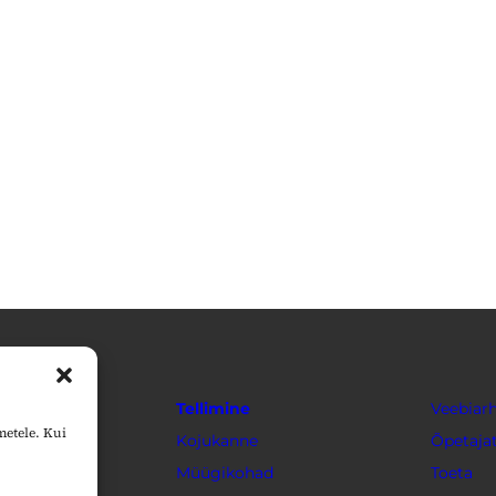
Tellimine
Veebiarh
metele. Kui
Kojukanne
Õpetajat
Müügikohad
Toeta