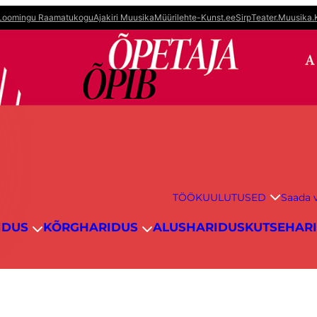
Loomingu Raamatukogu
Ajakiri Muusika
Müürileht
e-Kunst.ee
Sirp
Teater.Muusika.
TÖÖKUULUTUSED
Saada v
IDUS
KÕRGHARIDUS
ALUSHARIDUS
KUTSEHAR