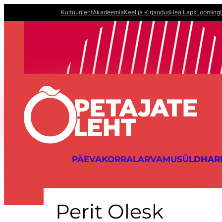
Liigu
Kultuurileht
Akadeemia
Keel ja Kirjandus
Hea Laps
Looming
sisu
juurde
PÄEVAKORRAL
ARVAMUS
ÜLDHAR
Perit Olesk