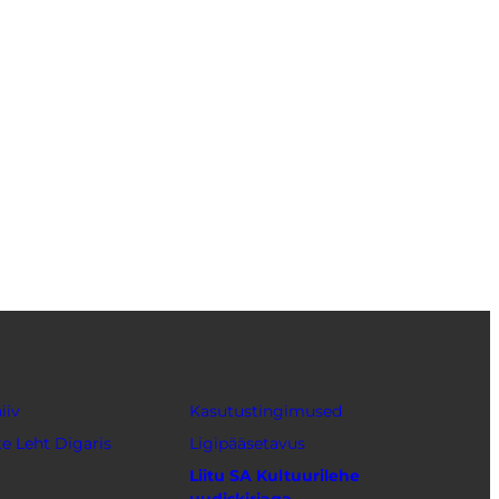
iiv
Kasutustingimused
e Leht Digaris
Ligipääsetavus
Liitu SA Kultuurilehe