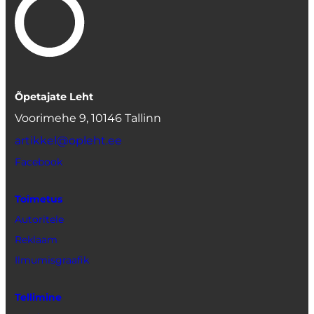
Õpetajate Leht
Voorimehe 9, 10146 Tallinn
artikkel@opleht.ee
Facebook
Toimetus
Autoritele
Reklaam
Ilmumisgraafik
Tellimine