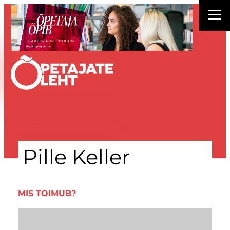
Liigu
sisu
juurde
Pille Keller
MIS TOIMUB?