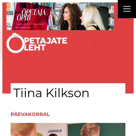
Liigu
sisu
juurde
Tiina Kilkson
PÄEVAKORRAL