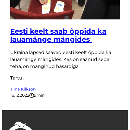
Eesti keelt saab õppida ka
lauamänge mängides
Ukraina lapsed saavad eesti keelt õppida ka
lauamänge mängides. Kes on saanud seda
teha, on mänginud hasardiga.
Tartu…
Tiina Kilkson
16.12.2022
9
minutit