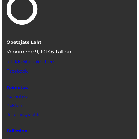
Õpetajate Leht
Voorimehe 9, 10146 Tallinn
artikkel@opleht.ee
Facebook
Toimetus
Autoritele
Reklaam
Ilmumisgraafik
Tellimine