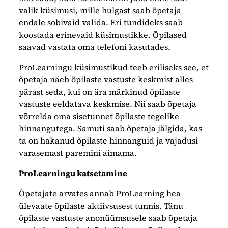
valik küsimusi, mille hulgast saab õpetaja
endale sobivaid valida. Eri tundideks saab
koostada erinevaid küsimustikke. Õpilased
saavad vastata oma telefoni kasutades.
ProLearningu küsimustikud teeb eriliseks see, et
õpetaja näeb õpilaste vastuste keskmist alles
pärast seda, kui on ära märkinud õpilaste
vastuste eeldatava keskmise. Nii saab õpetaja
võrrelda oma sisetunnet õpilaste tegelike
hinnangutega. Samuti saab õpetaja jälgida, kas
ta on hakanud õpilaste hinnanguid ja vajadusi
varasemast paremini aimama.
ProLearningu katsetamine
Õpetajate arvates annab ProLearning hea
ülevaate õpilaste aktiivsusest tunnis. Tänu
õpilaste vastuste anonüümsusele saab õpetaja