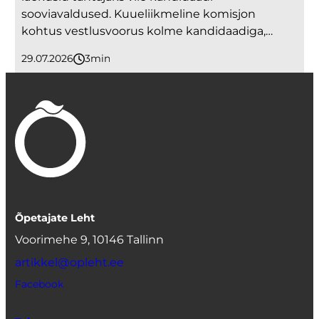
sooviavaldused. Kuueliikmeline komisjon
kohtus vestlusvoorus kolme kandidaadiga,…
29.07.2026
3
minutit
Õpetajate Leht
Voorimehe 9, 10146 Tallinn
artikkel@opleht.ee
Facebook