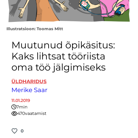
Illustratsioon: Toomas Mitt
Muutunud õpikäsitus:
Kaks lihtsat tööriista
oma töö jälgimiseks
ÜLDHARIDUS
Merike Saar
11.01.2019
7
minutit
470
vaatamist
0