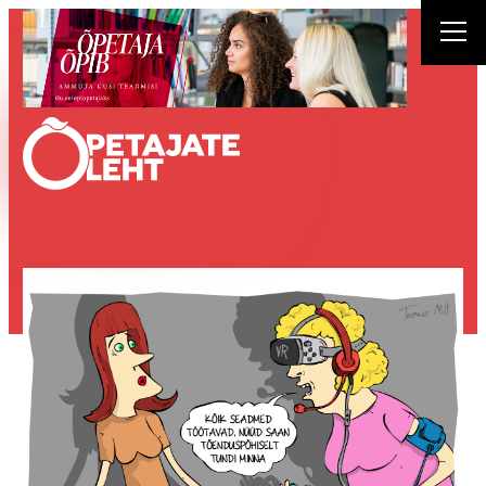
Liigu
sisu
juurde