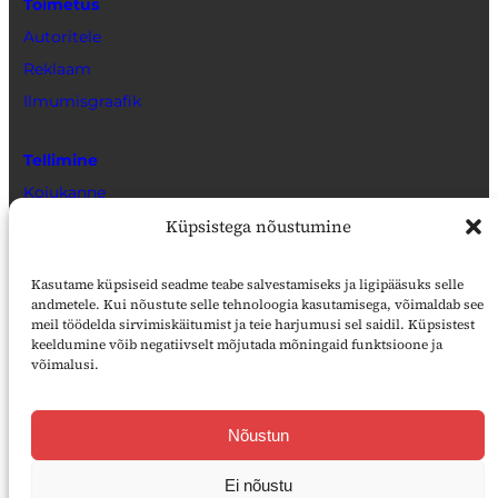
Toimetus
Autoritele
Reklaam
Ilmumisgraafik
Tellimine
Kojukanne
Müügikohad
Küpsistega nõustumine
Veebiarhiiv
Kasutame küpsiseid seadme teabe salvestamiseks ja ligipääsuks selle
andmetele. Kui nõustute selle tehnoloogia kasutamisega, võimaldab see
Õpetajate Leht Digaris
meil töödelda sirvimiskäitumist ja teie harjumusi sel saidil. Küpsistest
keeldumine võib negatiivselt mõjutada mõningaid funktsioone ja
Toeta
võimalusi.
Kasutustingimused
Nõustun
Ligipääsetavus
Liitu SA Kultuurilehe uudiskirjaga
Ei nõustu