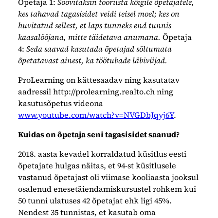
Õpetaja 1:
Soovitaksin tööriista kõigile õpetajatele,
kes tahavad tagasisidet veidi teisel moel; kes on
huvitatud sellest, et laps tunneks end tunnis
kaasalööjana, mitte täidetava anumana.
Õpetaja
4:
Seda saavad kasutada õpetajad sõltumata
õpetatavast ainest, ka töötubade läbiviijad.
ProLearning on kättesaadav ning kasutatav
aadressil http://prolearning.realto.ch ning
kasutusõpetus videona
www.youtube.com/watch?v=NVGDbJqyj6Y
.
Kuidas on õpetaja seni tagasisidet saanud?
2018. aasta kevadel korraldatud küsitlus eesti
õpetajate hulgas näitas, et 94-st küsitlusele
vastanud õpetajast oli viimase kooliaasta jooksul
osalenud enesetäiendamiskursustel rohkem kui
50 tunni ulatuses 42 õpetajat ehk ligi 45%.
Nendest 35 tunnistas, et kasutab oma