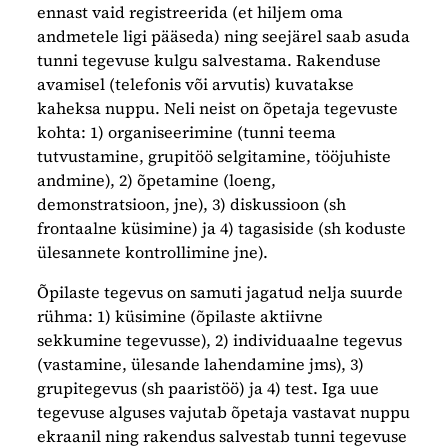
ennast vaid registreerida (et hiljem oma
andmetele ligi pääseda) ning seejärel saab asuda
tunni tegevuse kulgu salvestama. Rakenduse
avamisel (telefonis või arvutis) kuvatakse
kaheksa nuppu. Neli neist on õpetaja tegevuste
kohta: 1) organiseerimine (tunni teema
tutvustamine, grupitöö selgitamine, tööjuhiste
andmine), 2) õpetamine (loeng,
demonstratsioon, jne), 3) diskussioon (sh
frontaalne küsimine) ja 4) tagasiside (sh koduste
ülesannete kontrollimine jne).
Õpilaste tegevus on samuti jagatud nelja suurde
rühma: 1) küsimine (õpilaste aktiivne
sekkumine tegevusse), 2) individuaalne tegevus
(vastamine, ülesande lahendamine jms), 3)
grupitegevus (sh paaristöö) ja 4) test. Iga uue
tegevuse alguses vajutab õpetaja vastavat nuppu
ekraanil ning rakendus salvestab tunni tegevuse