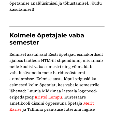
õpetamise analüüsimisel ja tõhustamisel. Jõudu
kasutamisel!
Kolmele õpetajale vaba
semester
Eelmisel aastal said Eesti õpetajad esmakordselt
ajaloos taotleda HTM-ilt stipendiumi, mis annab
neile koolist vaba semestri ning võimaldab
vabalt süveneda meie haridussüsteemi
arendamisse. Eelmise aasta lõpul selgusid ka
esimesed kolm õpetajat, kes vabale semestrile
lähevad: Luunja Midrimaa lasteaia logopeed-
eripedagoog
Kristel Lempu
, Kuressaare
ametikooli disaini õppesuuna õpetaja
Merit
Karise
ja Tallinna prantsuse lütseumi inglise