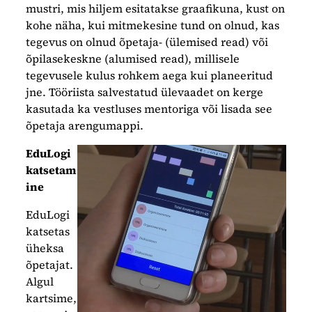
mustri, mis hiljem esitatakse graafikuna, kust on
kohe näha, kui mitmekesine tund on olnud, kas
tegevus on olnud õpetaja- (ülemised read) või
õpilasekeskne (alumised read), millisele
tegevusele kulus rohkem aega kui planeeritud
jne. Tööriista salvestatud ülevaadet on kerge
kasutada ka vestluses mentoriga või lisada see
õpetaja arengumappi.
EduLogi
katsetam
ine
EduLogi
katsetas
üheksa
õpetajat.
Algul
kartsime,