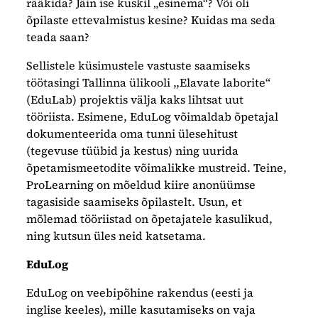
rääkida? Jäin ise kuskil „esinema“? Või oli
õpilaste ettevalmistus kesine? Kuidas ma seda
teada saan?
Sellistele küsimustele vastuste saamiseks
töötasingi Tallinna ülikooli ,,Elavate laborite“
(EduLab) projektis välja kaks lihtsat uut
tööriista. Esimene, EduLog võimaldab õpetajal
dokumenteerida oma tunni ülesehitust
(tegevuse tüübid ja kestus) ning uurida
õpetamismeetodite võimalikke mustreid. Teine,
ProLearning on mõeldud kiire anonüümse
tagasiside saamiseks õpilastelt. Usun, et
mõlemad tööriistad on õpetajatele kasulikud,
ning kutsun üles neid katsetama.
EduLog
EduLog on veebipõhine rakendus (eesti ja
inglise keeles), mille kasutamiseks on vaja