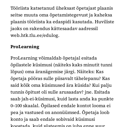
Tööriista katsetanud üheksast õpetajast plaanis
seitse muuta oma õpetamistegevust ja kaheksa
plaanis tööriista ka edaspidi kasutada. Huviliste
jaoks on rakendus kättesaadav aadressil
web.htk.tlu.ee/edulog.
ProLearning
ProLearning võimaldab õpetajal esitada
õpilastele küsimusi (näiteks kaks minutit tunni
lõpus) oma äranägemise järgi. Näiteks: Kas
õpetaja pööras sulle piisavalt tähelepanu? Kas
said kõik oma küsimused ära küsida? Kui palju
tunnis õpitust oli sulle arusaadav? jne. Esitada
saab jah-ei-küsimusi, kuid lasta anda ka punkte
0–100 skaalal. Õpilased endale kontot looma ei
pea ja vastused on anonüümsed. Õpetaja loob
konto ja saab endale sobivaid küsimusi
koostada, kuid süsteemis on juba enne suur