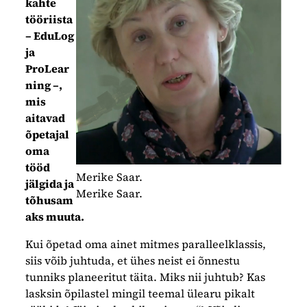
kahte
tööriista
– EduLog
ja
ProLear
ning –,
mis
aitavad
õpetajal
oma
tööd
Merike Saar.
jälgida ja
Merike Saar.
tõhusam
aks muuta.
Kui õpetad oma ainet mitmes paralleelklassis,
siis võib juhtuda, et ühes neist ei õnnestu
tunniks planeeritut täita. Miks nii juhtub? Kas
lasksin õpilastel mingil teemal ülearu pikalt