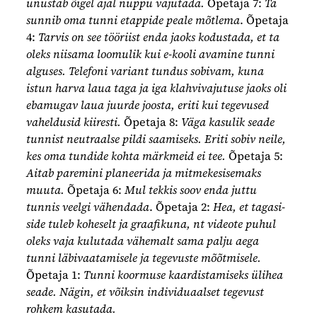
unustab õigel ajal nuppu vajutada.
Õpetaja 7:
Ta
sunnib oma tunni etappide peale mõtlema
. Õpetaja
4:
Tarvis on see tööriist enda jaoks kodustada, et ta
oleks niisama loomulik kui e-kooli avamine tunni
alguses. Telefoni variant tundus sobivam, kuna
istun harva laua taga ja iga klahvivajutuse jaoks oli
ebamugav laua juurde joosta, eriti kui tegevused
vaheldusid kiiresti.
Õpetaja 8:
Väga
kasulik seade
tunnist neutraalse pildi saamiseks. Eriti sobiv neile,
kes oma tundide kohta märkmeid ei tee.
Õpetaja 5:
Aitab paremini planeerida ja mitmekesisemaks
muuta.
Õpetaja 6:
Mul tekkis soov enda juttu
tunnis veelgi vähendada
. Õpetaja 2:
Hea, et tagasi-
side tuleb koheselt ja graafikuna, nt videote puhul
oleks vaja kulutada vähemalt sama palju aega
tunni läbivaatamisele ja tegevuste mõõtmisele.
Õpetaja 1:
Tunni koormuse kaardistamiseks ülihea
seade. Nägin, et võiksin individuaalset tegevust
rohkem kasutada.