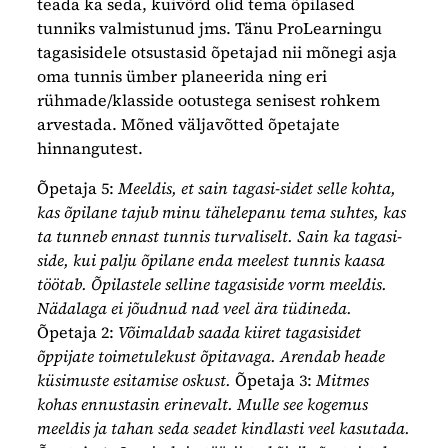
teada ka seda, kuivõrd olid tema õpilased
tunniks valmistunud jms. Tänu ProLearningu
tagasisidele otsustasid õpetajad nii mõnegi asja
oma tunnis ümber planeerida ning eri
rühmade/klasside ootustega senisest rohkem
arvestada. Mõned väljavõtted õpetajate
hinnangutest.
Õpetaja 5:
Meeldis, et sain tagasi-sidet selle kohta,
kas õpilane tajub minu tähelepanu tema suhtes, kas
ta tunneb ennast tunnis turvaliselt. Sain ka tagasi-
side, kui palju õpilane enda meelest tunnis kaasa
töötab. Õpilastele selline tagasiside vorm meeldis.
Nädalaga ei jõudnud nad veel ära tüdineda.
Õpetaja 2:
Võimaldab saada kiiret tagasisidet
õppijate toimetulekust õpitavaga. Arendab heade
küsimuste esitamise oskust.
Õpetaja 3:
Mitmes
kohas ennustasin erinevalt. Mulle see kogemus
meeldis ja tahan seda seadet kindlasti veel kasutada.