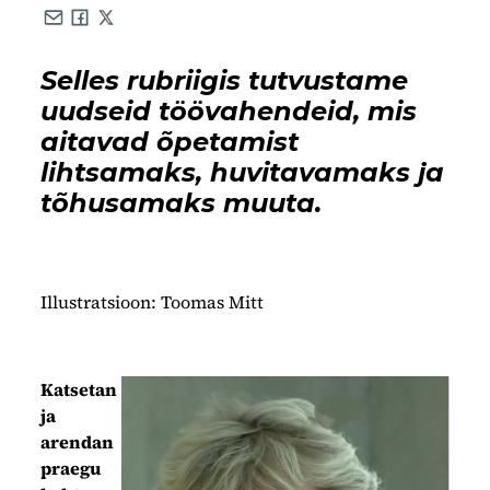
Share by e-mail
Share on Facebook
Share on X
Selles rubriigis tutvustame
uudseid töövahendeid, mis
aitavad õpetamist
lihtsamaks, huvitavamaks ja
tõhusamaks muuta.
Illustratsioon: Toomas Mitt
Katsetan
ja
arendan
praegu