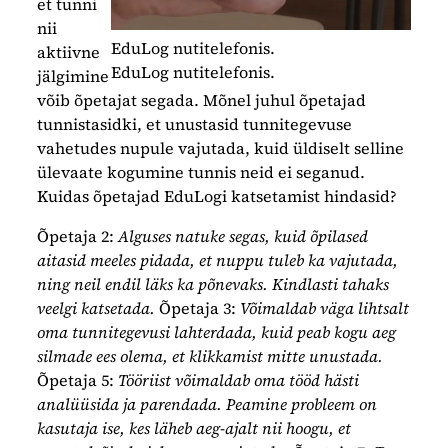
et tunni
nii
EduLog nutitelefonis.
aktiivne
EduLog nutitelefonis.
jälgimine
võib õpetajat segada. Mõnel juhul õpetajad
tunnistasidki, et unustasid tunnitegevuse
vahetudes nupule vajutada, kuid üldiselt selline
ülevaate kogumine tunnis neid ei seganud.
Kuidas õpetajad EduLogi katsetamist hindasid?
Õpetaja 2:
Alguses natuke segas, kuid õpilased
aitasid meeles pidada, et nuppu tuleb ka vajutada,
ning neil endil läks ka põnevaks. Kindlasti tahaks
veelgi katsetada.
Õpetaja 3:
Võimaldab väga lihtsalt
oma tunnitegevusi lahterdada, kuid peab kogu aeg
silmade ees olema, et klikkamist mitte unustada.
Õpetaja 5:
Tööriist võimaldab oma tööd hästi
analüüsida ja parendada. Peamine probleem on
kasutaja ise, kes läheb aeg-ajalt nii hoogu, et