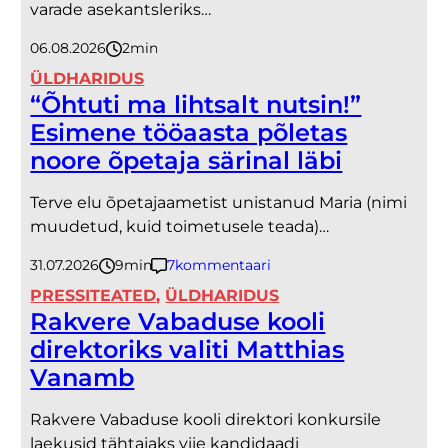
varade asekantsleriks…
06.08.2026
2
minutit
ÜLDHARIDUS
“Õhtuti ma lihtsalt nutsin!”
Esimene tööaasta põletas
noore õpetaja särinal läbi
Terve elu õpetajaametist unistanud Maria (nimi
muudetud, kuid toimetusele teada)…
31.07.2026
9
minutit
7
kommentaari
PRESSITEATED
, 
ÜLDHARIDUS
Rakvere Vabaduse kooli
direktoriks valiti Matthias
Vanamb
Rakvere Vabaduse kooli direktori konkursile
laekusid tähtajaks viie kandidaadi