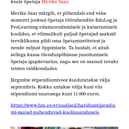
keele õpetaja
Merike Saar
.
Merike Saar märgib, et pühendab end vaba
semestri jooksul õpetaja töövahendite EduLog ja
ProLearning edasiarendamisele ja katsetamisele
koolides, et võimalikult paljud õpetajad saaksid
terviklikuma pildi oma õpetamisvõtetest ja
nende mõjust õppimisele. Ta loodab, et aitab
sellega kaasa tõenduspõhisuse juurdumisele
õpetaja igapäevaelus, nagu see on saanud tavaks
teistes valdkondades.
Järgmine stipendiumivoor kuulutatakse välja
septembris. Kokku antakse välja kuni viis
stipendiumi suurusega kuni 11 000 eurot.
https://www.hm.ee/et/uudised/haridusstipendiu
mi-saajad-puhenduvad-kooliuuendusele