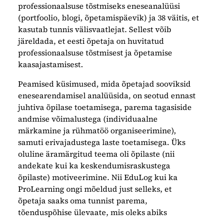
professionaalsuse tõstmiseks eneseanalüüsi
(portfoolio, blogi, õpetamispäevik) ja 38 väitis, et
kasutab tunnis välisvaatlejat. Sellest võib
järeldada, et eesti õpetaja on huvitatud
professionaalsuse tõstmisest ja õpetamise
kaasajastamisest.
Peamised küsimused, mida õpetajad sooviksid
enesearendamisel analüüsida, on seotud ennast
juhtiva õpilase toetamisega, parema tagasiside
andmise võimalustega (individuaalne
märkamine ja rühmatöö organiseerimine),
samuti erivajadustega laste toetamisega. Üks
oluline äramärgitud teema oli õpilaste (nii
andekate kui ka keskendumisraskustega
õpilaste) motiveerimine. Nii EduLog kui ka
ProLearning ongi mõeldud just selleks, et
õpetaja saaks oma tunnist parema,
tõenduspõhise ülevaate, mis oleks abiks