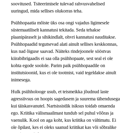
soovitused. Tsiteerimisele tulevad rahvusvahelised
uuringud, mida sellises olukorras teha.
Psühhopaatia mõiste üks osa ongi vajadus ligimesele
süstemaatiliselt kannatusi tekitada. Seda tehakse
plaanipäraselt ja sihikindlalt, ohvri kannatusi nauditakse.
Psühhopaadid tegutsevad alati ainult sellises keskkonnas,
kus nad õiguse saavad. Näiteks rindejoonele sööstvas
kiirabibrigaadis ei saa olla psühhopaate, sest seal ei ole
kohta egode soolole. Parim paik psühhopaadile on
institutsioonid, kus ei ole tootmist, vaid tegeldakse ainult
inimesega.
Hulk psühholooge usub, et teismeikka jõudnud laste
agressiivsus on hoopis sagedasem ja suurema tähendusega
kui täiskasvanutel. Nartsissistlik isiksus toidab omaenda
ego. Kriitika välismaailmast tundub sel puhul võõras ja
vaenulik. Kool on aga koht, kus kriitika on vältimatu. Ei
ole õpilast, kes ei oleks saanud kriitikat kas või sõbralike