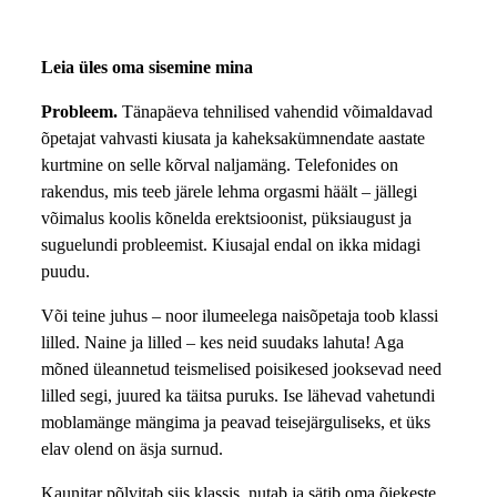
Leia üles oma sisemine mina
Probleem.
Tänapäeva tehnilised vahendid võimaldavad
õpetajat vahvasti kiusata ja kaheksakümnendate aastate
kurtmine on selle kõrval naljamäng. Telefonides on
rakendus, mis teeb järele lehma orgasmi häält – jällegi
võimalus koolis kõnelda erektsioonist, püksiaugust ja
suguelundi probleemist. Kiusajal endal on ikka midagi
puudu.
Või teine juhus – noor ilumeelega naisõpetaja toob klassi
lilled. Naine ja lilled – kes neid suudaks lahuta! Aga
mõned üleannetud teismelised poisikesed jooksevad need
lilled segi, juured ka täitsa puruks. Ise lähevad vahetundi
moblamänge mängima ja peavad teisejärguliseks, et üks
elav olend on äsja surnud.
Kaunitar põlvitab siis klassis, nutab ja sätib oma õiekeste