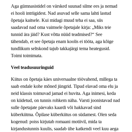
Aga gümnasistidel on värsked suunad silme ees ja nemad
ei hooli intriigidest. Nad asuvad selle sama lahti lastud
õpetaja kaitsele. Kui midagi muud teha ei saa, siis
saadavad nad oma vaimsele õpetajale kirja: „Miks teie
tunnid ära jäid? Kust võtta nüüd teadmised?“ See
tähendab, et see õpetaja enam koolis ei tööta, aga kõige
tundlikum seltskond tajub takkajärgi tema heategusid.
Toimi toimimata.
Veel teadusuuringuid
Kiitus on õpetaja käes universaalne töövahend, millega ta
saab endale kohe mõned jüngrid. Tipud elavad oma elu ja
neid klassis toimuvad jamad ei huvita. Aga inimesi, keda
on kiidetud, on tunnis rohkem näha. Varsti joonistavad nad
sulle õpetajate päevaks kaardi või hakkavad sind
küberkiitma. Õpilase küberkiitus on südamest. Olen seda
kogenud: poiss kirjutab romaani motiivil, mida ta
kirjandustunnis kuulis, saadab ühe katkendi veel kuu aega