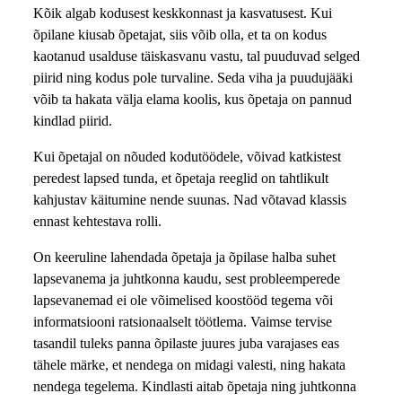
Kõik algab kodusest keskkonnast ja kasvatusest. Kui
õpilane kiusab õpetajat, siis võib olla, et ta on kodus
kaotanud usalduse täiskasvanu vastu, tal puuduvad selged
piirid ning kodus pole turvaline. Seda viha ja puudujääki
võib ta hakata välja elama koolis, kus õpetaja on pannud
kindlad piirid.
Kui õpetajal on nõuded kodutöödele, võivad katkistest
peredest lapsed tunda, et õpetaja reeglid on tahtlikult
kahjustav käitumine nende suunas. Nad võtavad klassis
ennast kehtestava rolli.
On keeruline lahendada õpetaja ja õpilase halba suhet
lapsevanema ja juhtkonna kaudu, sest probleemperede
lapsevanemad ei ole võimelised koostööd tegema või
informatsiooni ratsionaalselt töötlema. Vaimse tervise
tasandil tuleks panna õpilaste juures juba varajases eas
tähele märke, et nendega on midagi valesti, ning hakata
nendega tegelema. Kindlasti aitab õpetaja ning juhtkonna