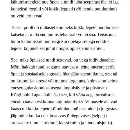
käitumisreegleid uue õpetaja tundi juba seepärast üle, et iga
konteksti reeglid või kokkulepped (või nende puudumine)
on veidi erinevad.
Teiselt poolt on õpilastel kombeks kokkulepete puudumisel
katsetada, mida siin tunnis teha saab või ei saa. Teisisõnu,
tunni käitumiskultuur, isegi kui õpetaja sellega eraldi ei
tegele, kujuneb sel juhul hoopis õpilaste initsiatiivil.
See, miks õpilased tundi segavad, on väga individuaalne.
Mõni hakkab tundi segama igavusest, teine interpreteerib
õpetaja sotsiaalseid signaale ülemäära vaenulikuna, sest tal
on kroonilise stressi või trauma kogemus, kolmas on kehva
eneseregulatsioonioskusega, impulsiivne ja püsimatu.
Kõigi puhul aga aitab hästi see, kui võtta aega turvalise ja
etteaimatava keskkonna kujundamiseks. Viimasele aitavad
kaasa nii kokkulepete sõlmimine, mõtestamine ja julgustav
jälgimine kui ka etteaimatavus õpitegevuses (selge ja
arusaadav tunni struktuur, klassi rutiin ja hindamisjuhis).