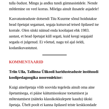
tulla õudust. Mingu ja andku tundi gümnasistidele. Nende
mõtlemine on veel korras. Mõelgu ainult ilusatele asjadele!
Kasvatusteaduste dotsendi Tiiu Kuurme sõnul hoidutakse
head õpetajat segamast, segaja kutsuvad teised õpilased ise
korrale. Olen siiski näinud enda kooliajast ehk 1983.
aastast, et head õpetajat küll segati, kuid keegi segajaid
segada ei julgenud. Ei võetud, nagu tol ajal öeldi,
kodanikuvastutust.
KOMMENTAARID
Triin Ulla, Tallinna Ülikooli haridusteaduste instituudi
koolipedagoogika nooremlektor:
Kuigi aineõpetaja võib soovida tegeleda ainult oma aine
õpetamisega, ei pääse käitumisoskuse toetamisest ja
mõtestamisest (näiteks klassikokkulepete kaudu) ükski
õpetaja. Ühelt poolt ei kanna õpilased teiste keskkondade