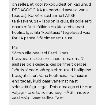
on selles, et koolist-kodudest on kadunud
PEDAGOOGIKA (tuhandeid aastaid vana
teadus). Kui võrdsustasime LAPSE
täiskasvanuga – laps on isiksus, siis pole eriti
enam mõtet rääkida nn kiusamisvabast
koolist. Igat liiki “koolitajad” tegelevad vaid
RAHA pärast (või pimedast usust).
P.S.
Sõitsin eile pea läbi Eesti. Ühes
bussipeatuses sisenes noor ema oma 7-
aastase pojakesega, kes pehmelt öeldes
“võttis sõnade-kätega ehmunud hallipäise
bussijuhi läbi”. Vana koolmeistrina hoidsin
end tagasi, kuid paar vanemat naist
sekkusid õigusega… Poisi ema aga ei teinud
väljagi – ta ei tundnud isegi HÄBI (mis see
veel on?)… Vaat selline Eesti!