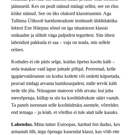
jäänuseid. Kes on pealt näinud midagi sellist, see on elus
kõike näinud. See on üks olukord klassiruumist. Aga
Tallinna Ülikooli haridusteaduste instituudi ülddidaktika
lektori Ene Hiiepuu sõnul on iga situatsioon klassis
unikaalne ja sõltub väga paljudest teguritest. Siin ühest
lahendust pakkuda ei saa – vaja on teada, mis sellele
eelnes.
Kodudes ei ole päris selge, kuidas õpetus koolis käib –
seda teatakse vaid lapse juttude põhjal. Pereemad, kelle
igapäevaülesanne on kodus kotletti või omletti küpsetada,
peavad midagi arvama haridusasjadest, mille tervik käib
neile üle jõu. Niisugune matroon võib arvata: kui juba
meesõpetaja, küllap ta siis ka koolitüdrukute sääri vaatab.
Ta paneb iseennast selle koolitüdruku asemele, võrreldes
end temaga – ja leiab, et võrdlus ei tule alati talle kasuks.
Lahendus.
Minu tuttav Euroopas, haritud õrn iludus, kes
armastab lilli, ärgu õpetagu kuuendat klassi, kus võib ette