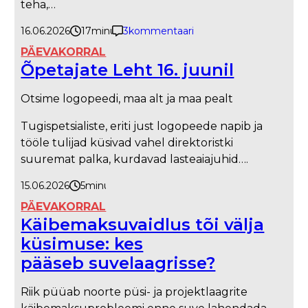
teha,…
16.06.2026
17
minutit
3
kommentaari
PÄEVAKORRAL
Õpetajate Leht 16. juunil
Otsime logopeedi, maa alt ja maa pealt
Tugispetsialiste, eriti just logopeede napib ja
tööle tulijad küsivad vahel direktoristki
suuremat palka, kurdavad lasteaiajuhid….
15.06.2026
5
minutit
PÄEVAKORRAL
Käibemaksuvaidlus tõi välja
küsimuse: kes
pääseb suvelaagrisse?
Riik püüab noorte püsi- ja projektlaagrite