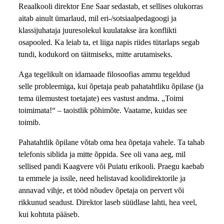
Reaalkooli direktor Ene Saar sedastab, et sellises olukorras
aitab ainult ümarlaud, mil eri-/sotsiaalpedagoogi ja
klassijuhataja juuresolekul kuulatakse ära konflikti
osapooled. Ka leiab ta, et liiga napis riides tütarlaps segab
tundi, kodukord on täitmiseks, mitte arutamiseks.
Aga tegelikult on idamaade filosoofias ammu tegeldud
selle probleemiga, kui õpetaja peab pahatahtliku õpilase (ja
tema ülemustest toetajate) ees vastust andma. „Toimi
toimimata!“ – taoistlik põhimõte. Vaatame, kuidas see
toimib.
Pahatahtlik õpilane võtab oma hea õpetaja vahele. Ta tahab
telefonis siblida ja mitte õppida. See oli vana aeg, mil
sellised pandi Kaagvere või Puiatu erikooli. Praegu kaebab
ta emmele ja issile, need helistavad koolidirektorile ja
annavad vihje, et tööd nõudev õpetaja on pervert või
rikkunud seadust. Direktor laseb süüdlase lahti, hea veel,
kui kohtuta pääseb.