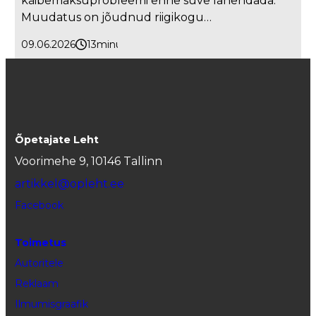
käibemaksuprobleemi enne suve lahendada.
Muudatus on jõudnud riigikogu…
09.06.2026
13
minutit
Õpetajate Leht
Voorimehe 9, 10146 Tallinn
artikkel@opleht.ee
Facebook
Toimetus
Autoritele
Reklaam
Ilmumisgraafik