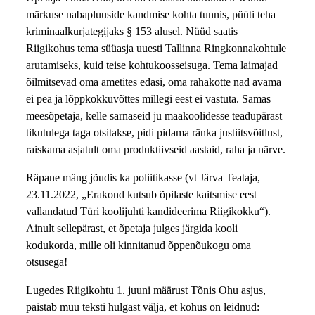
märkuse nabapluuside kandmise kohta tunnis, püüti teha
kriminaalkurjategijaks § 153 alusel. Nüüd saatis
Riigikohus tema süüasja uuesti Tallinna Ringkonnakohtule
arutamiseks, kuid teise kohtukoosseisuga. Tema laimajad
õilmitsevad oma ametites edasi, oma rahakotte nad avama
ei pea ja lõppkokkuvõttes millegi eest ei vastuta. Samas
meesõpetaja, kelle sarnaseid ju maakoolidesse teadupärast
tikutulega taga otsitakse, pidi pidama ränka justiitsvõitlust,
raiskama asjatult oma produktiivseid aastaid, raha ja närve.
Räpane mäng jõudis ka poliitikasse (vt Järva Teataja,
23.11.2022, „Erakond kutsub õpilaste kaitsmise eest
vallandatud Türi koolijuhti kandideerima Riigikokku“).
Ainult sellepärast, et õpetaja julges järgida kooli
kodukorda, mille oli kinnitanud õppenõukogu oma
otsusega!
Lugedes Riigikohtu 1. juuni määrust Tõnis Ohu asjus,
paistab muu teksti hulgast välja, et kohus on leidnud: