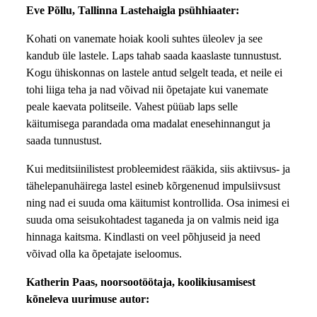
Eve Põllu, Tallinna Lastehaigla psühhiaater:
Kohati on vanemate hoiak kooli suhtes üleolev ja see
kandub üle lastele. Laps tahab saada kaaslaste tunnustust.
Kogu ühiskonnas on lastele antud selgelt teada, et neile ei
tohi liiga teha ja nad võivad nii õpetajate kui vanemate
peale kaevata politseile. Vahest püüab laps selle
käitumisega parandada oma madalat enesehinnangut ja
saada tunnustust.
Kui meditsiinilistest probleemidest rääkida, siis aktiivsus- ja
tähelepanuhäirega lastel esineb kõrgenenud impulsiivsust
ning nad ei suuda oma käitumist kontrollida. Osa inimesi ei
suuda oma seisukohtadest taganeda ja on valmis neid iga
hinnaga kaitsma. Kindlasti on veel põhjuseid ja need
võivad olla ka õpetajate iseloomus.
Katherin Paas, noorsootöötaja, koolikiusamisest
kõneleva uurimuse autor: