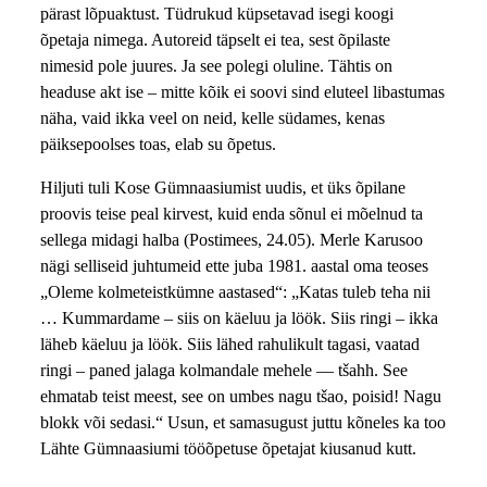
pärast lõpuaktust. Tüdrukud küpsetavad isegi koogi
õpetaja nimega. Autoreid täpselt ei tea, sest õpilaste
nimesid pole juures. Ja see polegi oluline. Tähtis on
headuse akt ise – mitte kõik ei soovi sind eluteel libastumas
näha, vaid ikka veel on neid, kelle südames, kenas
päiksepoolses toas, elab su õpetus.
Hiljuti tuli Kose Gümnaasiumist uudis, et üks õpilane
proovis teise peal kirvest, kuid enda sõnul ei mõelnud ta
sellega midagi halba (Postimees, 24.05). Merle Karusoo
nägi selliseid juhtumeid ette juba 1981. aastal oma teoses
„Oleme kolmeteistkümne aastased“: „Katas tuleb teha nii
… Kummardame – siis on käeluu ja löök. Siis ringi – ikka
läheb käeluu ja löök. Siis lähed rahulikult tagasi, vaatad
ringi – paned jalaga kolmandale mehele — tšahh. See
ehmatab teist meest, see on umbes nagu tšao, poisid! Nagu
blokk või sedasi.“ Usun, et samasugust juttu kõneles ka too
Lähte Gümnaasiumi tööõpetuse õpetajat kiusanud kutt.