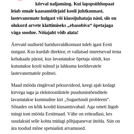
kõrval naljamäng. Kui lapspsühhopaat
leiab omale kaasamõtlejaid kooli juhtkonnast,
lastevanemate hulgast või klassijuhataja näol, siis on
olukord arvete klattimiseks „ebasobiva“ õpetajaga
väga soodne. Nõiajaht võib alata!
Ärevaid uudiseid haridusvaldkonnast tuleb igast Eesti
nurgast. Kus kurdab direktor, et vallaisad muretsevad tema
kehakaalu pärast, kus lavastatakse õpetaja süüdi, kus
kutsutakse kooli tulnud ja lahkuma keelduvatele
lastevanematele politsei.
Maad mööda ringlevad peksuvideod, keegi ajab kedagi
kirvega taga ja elektroonilistele puudumistõenditele
lavastatakse kummaline kiri „Suguelundi probleem“.
Sõnades on kõik koolid kiusamisvabad. Aga ometi liigub
mingi tont mööda Eestimaad. Vähe on eriteadlasi, kes
suudaksid selle kohta midagi põhjapanevat ütelda. Siin on
ära toodud mõne spetsialisti arvamused.