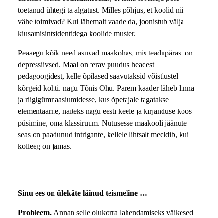
toetanud ühtegi ta algatust. Milles põhjus, et koolid nii
vähe toimivad? Kui lähemalt vaadelda, joonistub välja
kiusamisintsidentidega koolide muster.
Peaaegu kõik need asuvad maakohas, mis teadupärast on
depressiivsed. Maal on terav puudus headest
pedagoogidest, kelle õpilased saavutaksid võistlustel
kõrgeid kohti, nagu Tõnis Ohu. Parem kaader läheb linna
ja riigigümnaasiumidesse, kus õpetajale tagatakse
elementaarne, näiteks nagu eesti keele ja kirjanduse koos
püsimine, oma klassiruum. Nutusesse maakooli jäänute
seas on paadunud intrigante, kellele lihtsalt meeldib, kui
kolleeg on jamas.
Sinu ees on ülekäte läinud teismeline …
Probleem.
Annan selle olukorra lahendamiseks väikesed