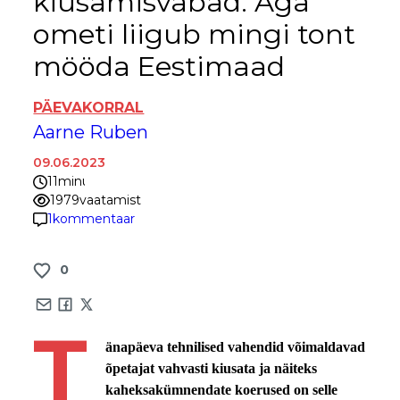
kiusamisvabad. Aga
ometi liigub mingi tont
mööda Eestimaad
PÄEVAKORRAL
Aarne Ruben
09.06.2023
11
minutit
1979
vaatamist
1
kommentaar
0
Share by e-mail
Share on Facebook
Share on X
T
änapäeva tehnilised vahendid võimaldavad
õpetajat vahvasti kiusata ja näiteks
kaheksakümnendate koerused on selle