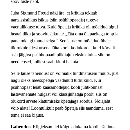
soovituste näol.
Juba Sigmund Freud nägi ära, et kriitika tekitab
nartsissistlikus isikus (siin psühhopaadis) tugeva
vaenulikkuse tulva. Kuid õpetaja kriitika oli mõeldud algul
heatahtliku ja soovituslikuna: „Jäta oma õlapaeltega topp ja
pane midagi muud selga.“ See lause on mõeldud ühele
tüdrukule üleskutsena täita kooli kodukorda, kuid kõrvalt
asja jälgiva psühhopaadi pilk tajub eksimatult – siin on
need eosed, millest saab kinni hakata.
Selle lause tähendust on võimalik tundmatuseni muuta, just
nagu oleks meesõpetaja vaadanud tüdrukuid. Kui
psühhopaat leiab kaasamõtlejaid kooli juhtkonnast,
lastevanemate hulgast või klassijuhataja poolt, siis on
olukord arvete klattimiseks õpetajaga soodus. Nõiajaht
võib alata! Loomulikult peab õpetaja siis taanduma, sest
tema ei saa õigust.
Lahendus.
Riigieksamitel kõige edukama kooli, Tallinna