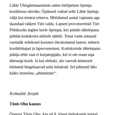
Lähte Ühisgümnaasiumis sattus tööõpetuse õpetaja
koolikiusu ohvriks. Õpilased valisid selle Lähte õpetaja
välja kui teistest erineva. Möödunud aastal vapustas aga
skandaal väikest Türi valda. Lapsed provotseerisid Türi
Põhikoolis inglise keele õpetajat, kes püüdis tähelepanu
juhtida kodukorra mõnele sättele. Tema vastu astunud
vaenulik seltskond koosnes ülesässitatud lastest, mõnest
koolitöötajast ja lapsevanemast. Kodukorrale tähelepanu
juhtija tehti vaat et kurjategijaks, kel ei ole enam asja
ühessegi kooli. Ja kui olekski, siis vaevalt inimesele
tekitatud hingehaavad seda lubaksid. Sel juhtumil läks
käiku moesõna „ahistamine“.
Kollaažid: freepik
Tõnis Ohu kaasus
Õpetaja Tõnis Ohu, kes oli 8. klassi tüdrukutele teinud