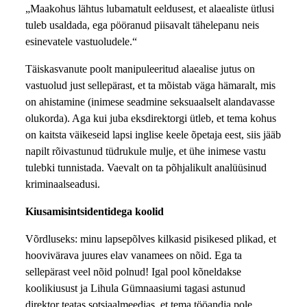
„Maakohus lähtus lubamatult eeldusest, et alaealiste ütlusi
tuleb usaldada, ega pööranud piisavalt tähelepanu neis
esinevatele vastuoludele.“
Täiskasvanute poolt manipuleeritud alaealise jutus on
vastuolud just sellepärast, et ta mõistab väga hämaralt, mis
on ahistamine (inimese seadmine seksuaalselt alandavasse
olukorda). Aga kui juba eksdirektorgi ütleb, et tema kohus
on kaitsta väikeseid lapsi inglise keele õpetaja eest, siis jääb
napilt rõivastunud tüdrukule mulje, et ühe inimese vastu
tulebki tunnistada. Vaevalt on ta põhjalikult analüüsinud
kriminaalseadusi.
Kiusamisintsidentidega koolid
Võrdluseks: minu lapsepõlves kilkasid pisikesed plikad, et
hoovivärava juures elav vanamees on nõid. Ega ta
sellepärast veel nõid polnud! Igal pool kõneldakse
koolikiusust ja Lihula Gümnaasiumi tagasi astunud
direktor teatas sotsiaalmeedias, et tema tööandja pole