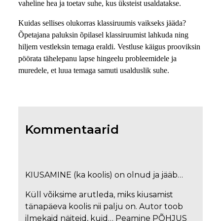
vaheline hea ja toetav suhe, kus üksteist usaldatakse.
Kuidas sellises olukorras klassiruumis vaikseks jääda?
Õpetajana paluksin õpilasel klassiruumist lahkuda ning
hiljem vestleksin temaga eraldi. Vestluse käigus prooviksin
pöörata tähelepanu lapse hingeelu probleemidele ja
muredele, et luua temaga samuti usalduslik suhe.
Kommentaarid
KIUSAMINE (ka koolis) on olnud ja jääb…
Küll võiksime arutleda, miks kiusamist
tänapäeva koolis nii palju on. Autor toob
ilmekaid näiteid, kuid… Peamine PÕHJUS