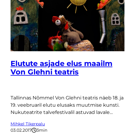
Elutute asjade elus maailm
Von Glehni teatris
Tallinnas Nõmmel Von Glehni teatris näeb 18. ja
19. veebruaril elutu elusaks muutmise kunsti.
Nukuteatrite talvefestivalil astuvad lavale…
Mihkel Tikerpalu
03.02.2017
3
minutit