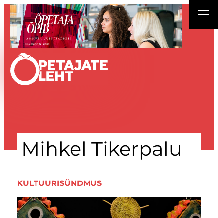
Liigu
sisu
juurde
Mihkel Tikerpalu
KULTUURISÜNDMUS