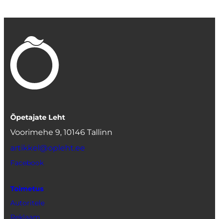
Õpetajate Leht
Voorimehe 9, 10146 Tallinn
artikkel@opleht.ee
Facebook
Toimetus
Autoritele
Reklaam