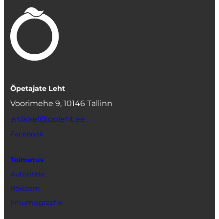
Õpetajate Leht
Voorimehe 9, 10146 Tallinn
artikkel@opleht.ee
Facebook
Toimetus
Autoritele
Reklaam
Ilmumisgraafik