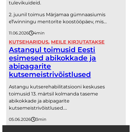
tulevikuideid.
2. juunil toimus Märjamaa gümnaasiumis
eTwinningu mentorite koostööpäev, mis…
11.06.2026
4
minutit
KUTSEHARIDUS
, 
MEILE KIRJUTATAKSE
Astangul toimusid Eesti
esimesed abikokkade ja
abipagarite
kutsemeistrivõistlused
Astangu kutserehabilitatsiooni keskuses
toimusid 13. märtsil kolmanda taseme
abikokkade ja abipagarite
kutsemeistrivõistlused….
05.06.2026
3
minutit