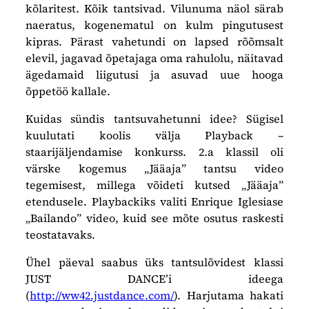
kõlaritest. Kõik tantsivad. Vilunuma näol särab
naeratus, kogenematul on kulm pingutusest
kipras. Pärast vahetundi on lapsed rõõmsalt
elevil, jagavad õpetajaga oma rahulolu, näitavad
ägedamaid liigutusi ja asuvad uue hooga
õppetöö kallale.
Kuidas sündis tantsuvahetunni idee? Sügisel
kuulutati koolis välja Playback –
staarijäljendamise konkurss. 2.a klassil oli
värske kogemus „Jääaja” tantsu video
tegemisest, millega võideti kutsed „Jääaja”
etendusele. Playbackiks valiti Enrique Iglesiase
„Bailando” video, kuid see mõte osutus raskesti
teostatavaks.
Ühel päeval saabus üks tantsulõvidest klassi
JUST DANCE’i ideega
(
http://ww42.justdance.com/
). Harjutama hakati