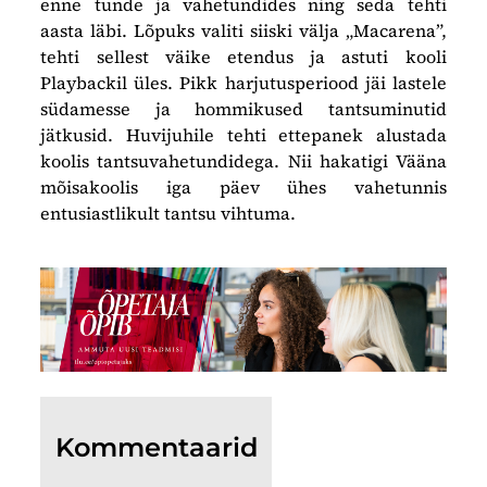
enne tunde ja vahetundides ning seda tehti
aasta läbi. Lõpuks valiti siiski välja „Macarena”,
tehti sellest väike etendus ja astuti kooli
Playbackil üles. Pikk harjutusperiood jäi lastele
südamesse ja hommikused tantsuminutid
jätkusid. Huvijuhile tehti ettepanek alustada
koolis tantsuvahetundidega. Nii hakatigi Vääna
mõisakoolis iga päev ühes vahetunnis
entusiastlikult tantsu vihtuma.
Kommentaarid