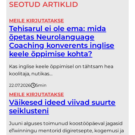
SEOTUD ARTIKLID
MEILE KIRJUTATAKSE
Tehisarul ei ole ema: mida
õpetas Neurolanguage
Coaching konverents inglise
keele õppimise kohta?
Kas inglise keele õppimisel on tähtsam hea
koolitaja, nutikas…
22.07.2026
5
minutit
MEILE KIRJUTATAKSE
Väikesed ideed viivad suurte
seiklusteni
Juuni alguses toimunud koostööpäeval jagasid
eTwinningu mentorid digiretsepte, kogemusi ja