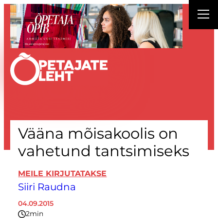
Liigu
sisu
juurde
Vääna mõisakoolis on
vahetund tantsimiseks
MEILE KIRJUTATAKSE
Siiri Raudna
04.09.2015
2
minutit