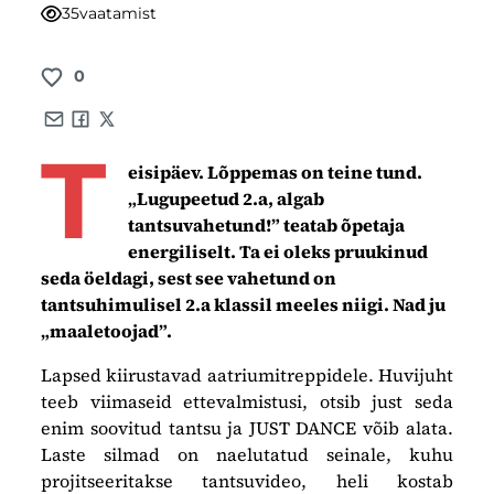
35
vaatamist
0
Share by e-mail
Share on Facebook
Share on X
T
eisipäev. Lõppemas on teine tund.
„Lugupeetud 2.a, algab
tantsuvahetund!” teatab õpetaja
energiliselt. Ta ei oleks pruukinud
seda öeldagi, sest see vahetund on
tantsuhimulisel 2.a klassil meeles niigi. Nad ju
„maaletoojad”.
Lapsed kiirustavad aatriumitreppidele. Huvijuht
teeb viimaseid ettevalmistusi, otsib just seda
enim soovitud tantsu ja JUST DANCE võib alata.
Laste silmad on naelutatud seinale, kuhu
projitseeritakse tantsuvideo, heli kostab