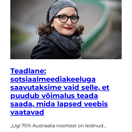
Teadlane:
sotsiaalmeediakeeluga
saavutaksime vaid selle, et
puudub võimalus teada
saada, mida lapsed veebis
vaatavad
„Ligi 70% Austraalia noortest on leidnud…