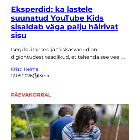
Eksperdid: ka lastele
suunatud YouTube Kids
sisaldab väga palju häirivat
sisu
Isegi kui lapsed ja täiskasvanud on
digiohtudest teadlikud, et tähenda see veel,…
Kristi Helme
12.05.2026
13
minutit
PÄEVAKORRAL