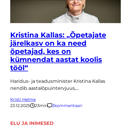
Kristina Kallas: „Õpetajate
järelkasv on ka need
õpetajad, kes on
kümnendat aastat koolis
tööl“
Haridus- ja teadusminister Kristina Kallas
nendib aastalõpuintervjuus,…
Kristi Helme
23.12.2025
23
minutit
3
kommentaari
ELU JA INIMESED