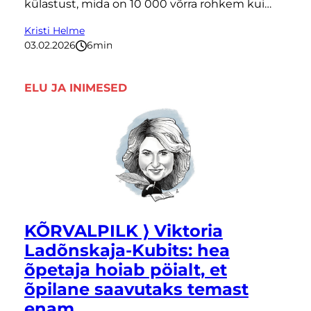
külastust, mida on 10 000 võrra rohkem kui…
Kristi Helme
03.02.2026
6
minutit
ELU JA INIMESED
KÕRVALPILK ⟩ Viktoria
Ladõnskaja-Kubits: hea
õpetaja hoiab pöialt, et
õpilane saavutaks temast
enam