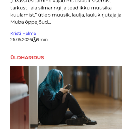
„Džässi esitamine vajab muusikult sisemist
tarkust, laia silmaringi ja teadlikku muusika
kuulamist,“ ütleb muusik, laulja, laulukirjutaja ja
Muba õppejõud…
Kristi Helme
26.05.2026
9
minutit
ÜLDHARIDUS