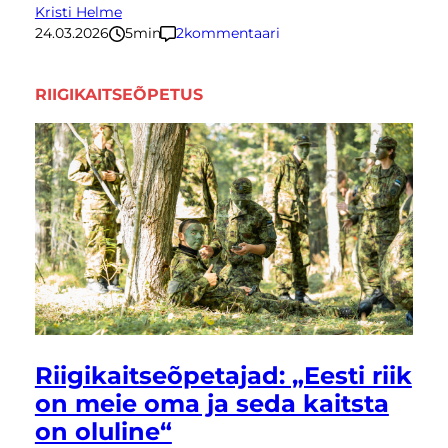
Kristi Helme
24.03.2026
5
minutit
2
kommentaari
RIIGIKAITSEÕPETUS
Riigikaitseõpetajad: „Eesti riik
on meie oma ja seda kaitsta
on oluline“