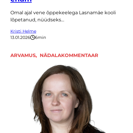
Omal ajal vene õppekeelega Lasnamäe kooli
lõpetanud, nüüdseks…
Kristi Helme
13.01.2026
6
minutit
ARVAMUS
, 
NÄDALAKOMMENTAAR