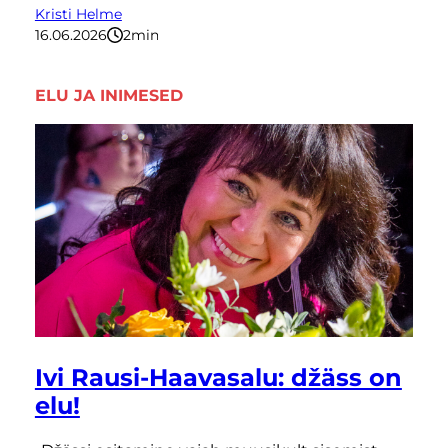
Kristi Helme
16.06.2026
2
minutit
ELU JA INIMESED
Ivi Rausi-Haavasalu: džäss on
elu!