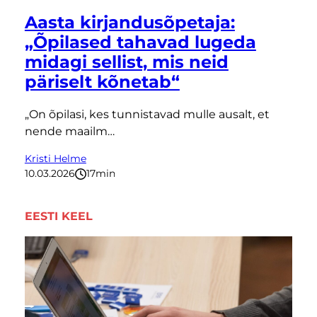
Aasta kirjandusõpetaja:
„Õpilased tahavad lugeda
midagi sellist, mis neid
päriselt kõnetab“
„On õpilasi, kes tunnistavad mulle ausalt, et
nende maailm…
Kristi Helme
10.03.2026
17
minutit
EESTI KEEL