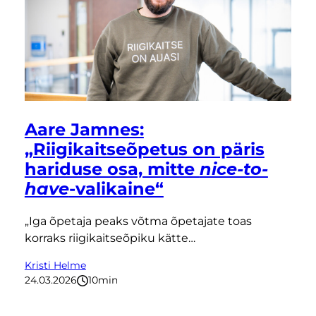
Aare Jamnes:
„Riigikaitseõpetus on päris
hariduse osa, mitte
nice-to-
have
-valikaine“
„Iga õpetaja peaks võtma õpetajate toas
korraks riigikaitseõpiku kätte…
Kristi Helme
24.03.2026
10
minutit