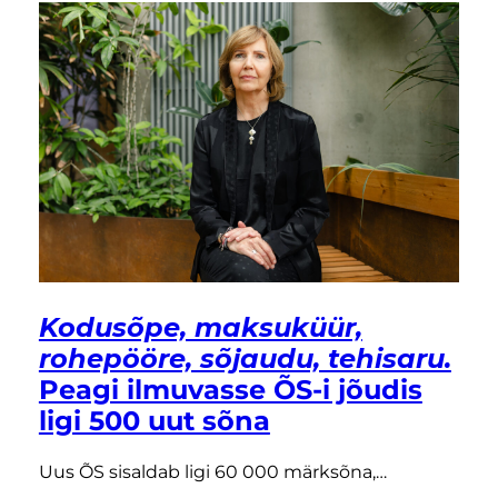
Kodusõpe, maksuküür,
rohepööre, sõjaudu, tehisaru.
Peagi ilmuvasse ÕS-i jõudis
ligi 500 uut sõna
Uus ÕS sisaldab ligi 60 000 märksõna,…