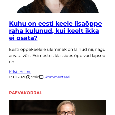
Kuhu on eesti keele lisaõppe
raha kulunud, kui keelt ikka
ei osata?
Eesti õppekeelele üleminek on läinud nii, nagu
arvata võis. Esimestes klassides õppivad lapsed
on…
Kristi Helme
13.01.2026
3
minutit
6
kommentaari
PÄEVAKORRAL