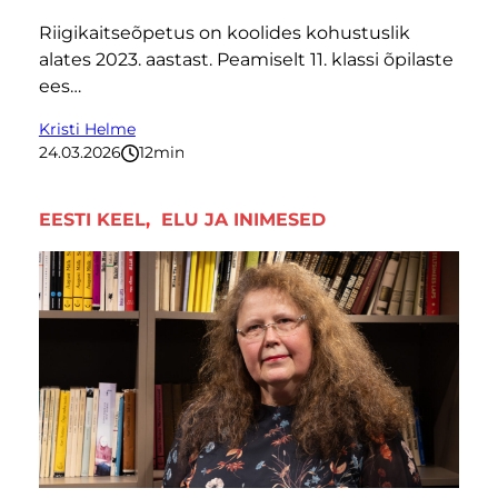
Riigikaitseõpetus on koolides kohustuslik
alates 2023. aastast. Peamiselt 11. klassi õpilaste
ees…
Kristi Helme
24.03.2026
12
minutit
EESTI KEEL
, 
ELU JA INIMESED