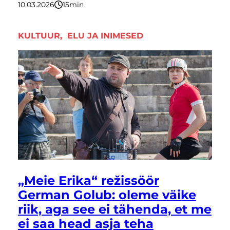
10.03.2026
15
minutit
KULTUUR
, 
ELU JA INIMESED
„Meie Erika“ režissöör
German Golub: oleme väike
riik, aga see ei tähenda, et me
ei saa head asja teha