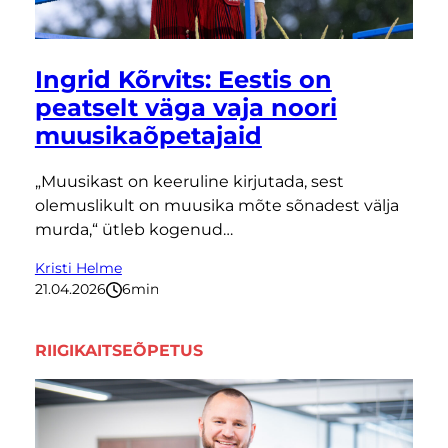
Ingrid Kõrvits: Eestis on
peatselt väga vaja noori
muusikaõpetajaid
„Muusikast on keeruline kirjutada, sest
olemuslikult on muusika mõte sõnadest välja
murda,“ ütleb kogenud…
Kristi Helme
21.04.2026
6
minutit
RIIGIKAITSEÕPETUS