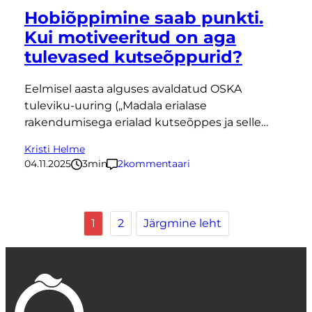
Hobiõppimine saab punkti.
Kui motiveeritud on aga
tulevased kutseõppurid?
Eelmisel aasta alguses avaldatud OSKA
tuleviku-uuring („Madala erialase
rakendumisega erialad kutseõppes ja selle…
Kristi Helme
04.11.2025
3
minutit
2
kommentaari
1
2
Järgmine leht