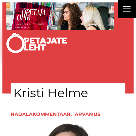
Liigu
sisu
juurde
Kristi Helme
NÄDALAKOMMENTAAR
, 
ARVAMUS