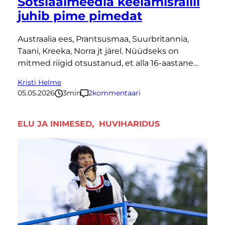
Sotsiaalmeedia keelamisrallil
juhib pime pimedat
Austraalia ees, Prantsusmaa, Suurbritannia,
Taani, Kreeka, Norra jt järel. Nüüdseks on
mitmed riigid otsustanud, et alla 16-aastane…
Kristi Helme
05.05.2026
3
minutit
2
kommentaari
ELU JA INIMESED
, 
HUVIHARIDUS