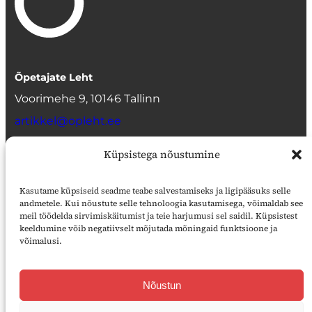
Õpetajate Leht
Voorimehe 9, 10146 Tallinn
artikkel@opleht.ee
Facebook
Küpsistega nõustumine
Toimetus
Kasutame küpsiseid seadme teabe salvestamiseks ja ligipääsuks selle
Autoritele
andmetele. Kui nõustute selle tehnoloogia kasutamisega, võimaldab see
meil töödelda sirvimiskäitumist ja teie harjumusi sel saidil. Küpsistest
Reklaam
keeldumine võib negatiivselt mõjutada mõningaid funktsioone ja
Ilmumisgraafik
võimalusi.
Tellimine
Nõustun
Kojukanne