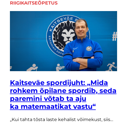
RIIGIKAITSEÕPETUS
Kaitseväe spordijuht: „Mida
rohkem õpilane spordib, seda
paremini võtab ta aju
ka matemaatikat vastu“
„Kui tahta tõsta laste kehalist võimekust, siis…