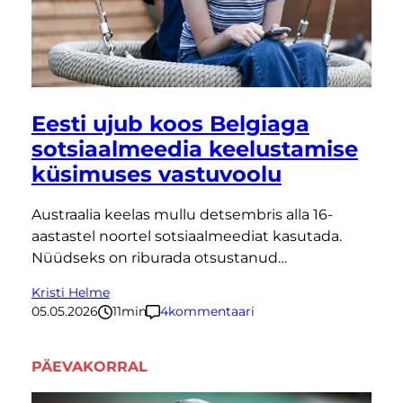
Eesti ujub koos Belgiaga
sotsiaalmeedia keelustamise
küsimuses vastuvoolu
Austraalia keelas mullu detsembris alla 16-
aastastel noortel sotsiaalmeediat kasutada.
Nüüdseks on riburada otsustanud…
Kristi Helme
05.05.2026
11
minutit
4
kommentaari
PÄEVAKORRAL