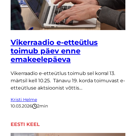
Vikerraadio e-etteütlus
toimub päev enne
emakeelepäeva
Vikerraadio e-etteütlus toimub sel korral 13.
märtsil kell 10.25. Tänavu 19. korda toimuvast e-
etteütluse aktsioonist võttis…
Kristi Helme
10.03.2026
2
minutit
EESTI KEEL